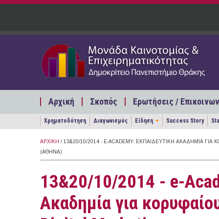
Παράκαμψη προς το κυρίως περιεχόμενο
Αρχική
Σκοπός
Ερωτήσεις / Επικοινων
Χρηματοδότηση
Διαγωνισμός
Είδηση
Success Story
St
ΑΡΧΙΚΉ
/ 13&20/10/2014 - E-ACADEMY: ΕΚΠΑΙΔΕΥΤΙΚΉ ΑΚΑΔΗΜΊΑ ΓΙΑ
(ΑΘΉΝΑ)
13&20/10/2014 - e-Aca
Ακαδημία για κορυφαίο