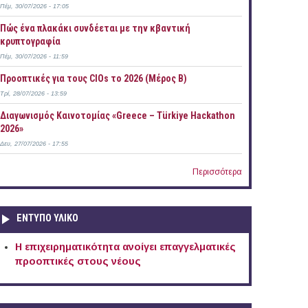
Πέμ, 30/07/2026 - 17:05
Πώς ένα πλακάκι συνδέεται με την κβαντική
κρυπτογραφία
Πέμ, 30/07/2026 - 11:59
Προοπτικές για τους CIOs το 2026 (Μέρος Β)
Τρί, 28/07/2026 - 13:59
Διαγωνισμός Καινοτομίας «Greece – Türkiye Hackathon
2026»
Δευ, 27/07/2026 - 17:55
Περισσότερα
ΕΝΤΥΠΟ ΥΛΙΚΟ
Η επιχειρηματικότητα ανοίγει επαγγελματικές
προοπτικές στους νέους