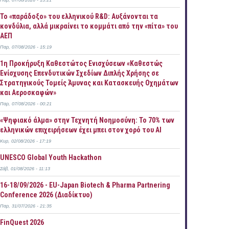
Παρ, 07/08/2026 - 15:21
Το «παράδοξο» του ελληνικού R&D: Αυξάνονται τα
κονδύλια, αλλά μικραίνει το κομμάτι από την «πίτα» του
ΑΕΠ
Παρ, 07/08/2026 - 15:19
1η Προκήρυξη Καθεστώτος Ενισχύσεων «Καθεστώς
Ενίσχυσης Επενδυτικών Σχεδίων Διπλής Χρήσης σε
Στρατηγικούς Τομείς Άμυνας και Κατασκευής Οχημάτων
και Αεροσκαφών»
Παρ, 07/08/2026 - 00:21
«Ψηφιακό άλμα» στην Τεχνητή Νοημοσύνη: Το 70% των
ελληνικών επιχειρήσεων έχει μπει στον χορό του AI
Κυρ, 02/08/2026 - 17:19
UNESCO Global Youth Hackathon
Σάβ, 01/08/2026 - 11:13
16-18/09/2026 - EU-Japan Biotech & Pharma Partnering
Conference 2026 (Διαδίκτυο)
Παρ, 31/07/2026 - 21:35
FinQuest 2026