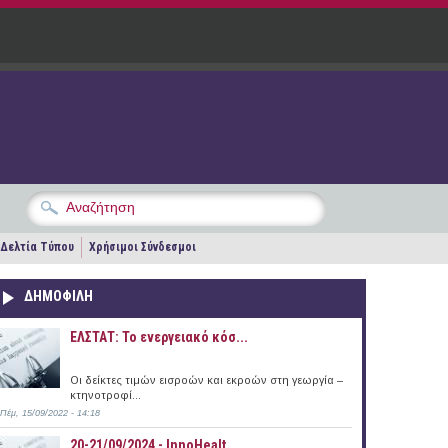
Δελτία Τύπου
Χρήσιμοι Σύνδεσμοι
ΔΗΜΟΦΙΛΗ
ΕΛΣΤΑΤ: Το ενεργειακό κόσ...
Οι δείκτες τιμών εισροών και εκροών στη γεωργία –
κτηνοτροφί...
Πέμ, 15/09/2022 - 14:18
20-21/09/2024 - InnoHealt...