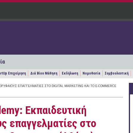
ία
artUp Επιχείρηση
Διά Βίου Μάθηση
Εκδήλωση
Νομοθεσία
Συμβουλευτική
 ΚΟΡΥΦΑΊΟΥΣ ΕΠΑΓΓΕΛΜΑΤΊΕΣ ΣΤΟ DIGITAL MARKETING ΚΑΙ ΤΟ E-COMMERCE
demy: Εκπαιδευτική
υς επαγγελματίες στο