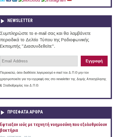
NEWSLETTER
Συμπληρώστε το e-mail σας και θα λαμβάνετε
περιοδικά το Δελτίο Τύπου της Ραδιοφωνικής
Εκπομπής "Διασυνδεθείτε".
Παρακαλώ, όσοι διαθέτετε λογαριασμό e-mail του Δ.Π.Θ μην τον
χρησιμοποιείτε για την εγγραφή σας στο newsletter της Δομής Απασχόλησης
& Σταδιοδρομίας του Δ.Π.Θ.
ΠΡOΣΦΑΤΑ AΡΘΡΑ
Έφτιαξαν ιούς με τεχνητή νοημοσύνη που εξολοθρεύουν
βακτήρια