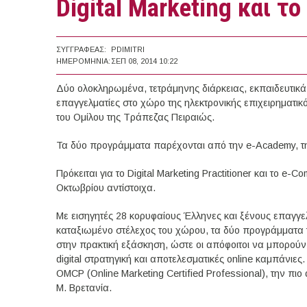
Digital Marketing και τ
ΣΥΓΓΡΑΦΈΑΣ:
PDIMITRI
ΗΜΕΡΟΜΗΝΊΑ:
ΣΕΠ 08, 2014 10:22
Δύο ολοκληρωμένα, τετράμηνης διάρκειας, εκπαιδευτι
επαγγελματίες στο χώρο της ηλεκτρονικής επιχειρηματικό
του Ομίλου της Τράπεζας Πειραιώς.
Τα δύο προγράμματα παρέχονται από την e-Academy, τη
Πρόκειται για το Digital Marketing Practitioner και το e-
Οκτωβρίου αντίστοιχα.
Με εισηγητές 28 κορυφαίους Έλληνες και ξένους επαγγε
καταξιωμένο στέλεχος του χώρου, τα δύο προγράμματα
στην πρακτική εξάσκηση, ώστε οι απόφοιτοι να μπορού
digital στρατηγική και αποτελεσματικές online καμπάνιε
OMCP (Online Marketing Certified Professional), την πιο
Μ. Βρετανία.