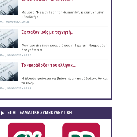
Με μότο "Health Tech for Humanity", η επιτυχημένη
υβριδική ε...
Τετ, 15/05/2024 - 08:49
Έφτιαξαν ιούς με τεχνητή...
Φανταστείτε έναν κόσμο όπου η Tεχνητή Nοημοσύνη
δεν γράφει α...
Παρ, 07/08/2026 - 15:21
Το «παράδοξο» του ελληνικ...
Η Ελλάδα φαίνεται να βιώνει ένα «παράδοξο»: Αν και
το ελληνι...
Παρ, 07/08/2026 - 15:19
ΕΠΑΓΓΕΛΜΑΤΙΚΉ ΣΥΜΒΟΥΛΕΥΤΙΚΉ