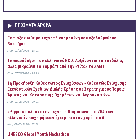
ΠΡOΣΦΑΤΑ AΡΘΡΑ
Έφτιαξαν ιούς με τεχνητή νοημοσύνη που εξολοθρεύουν
βακτήρια
Παρ, 07/08/2026 - 15:21
Το «παράδοξο» του ελληνικού R&D: Αυξάνονται τα κονδύλια,
αλλά μικραίνει το κομμάτι από την «πίτα» του ΑΕΠ
Παρ, 07/08/2026 - 15:19
1η Προκήρυξη Καθεστώτος Ενισχύσεων «Καθεστώς Ενίσχυσης
Επενδυτικών Σχεδίων Διπλής Χρήσης σε Στρατηγικούς Τομείς
Άμυνας και Κατασκευής Οχημάτων και Αεροσκαφών»
Παρ, 07/08/2026 - 00:21
«Ψηφιακό άλμα» στην Τεχνητή Νοημοσύνη: Το 70% των
ελληνικών επιχειρήσεων έχει μπει στον χορό του AI
Κυρ, 02/08/2026 - 17:19
UNESCO Global Youth Hackathon