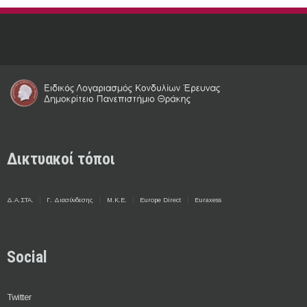
Δικτυακοί τόποι
Δ.Α.ΣΤΑ.
Γ. Διασύνδεσης
Μ.Κ.Ε.
Europe Direct
Euraxess
Social
Twitter