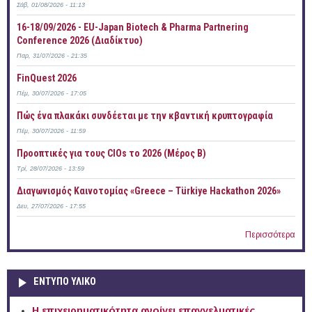
Σάβ, 01/08/2026 - 11:13
16-18/09/2026 - EU-Japan Biotech & Pharma Partnering
Conference 2026 (Διαδίκτυο)
Παρ, 31/07/2026 - 21:35
FinQuest 2026
Πέμ, 30/07/2026 - 17:05
Πώς ένα πλακάκι συνδέεται με την κβαντική κρυπτογραφία
Πέμ, 30/07/2026 - 11:59
Προοπτικές για τους CIOs το 2026 (Μέρος Β)
Τρί, 28/07/2026 - 13:59
Διαγωνισμός Καινοτομίας «Greece – Türkiye Hackathon 2026»
Δευ, 27/07/2026 - 17:55
Περισσότερα
ΕΝΤΥΠΟ ΥΛΙΚΟ
Η επιχειρηματικότητα ανοίγει επαγγελματικές