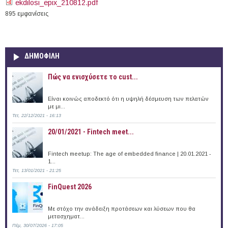
ekdilosi_epix_210812.pdf
895 εμφανίσεις
ΔΗΜΟΦΙΛΗ
Πώς να ενισχύσετε το cust...
Είναι κοινώς αποδεκτό ότι η υψηλή δέσμευση των πελατών
με μι...
Τετ, 22/12/2021 - 16:13
20/01/2021 - Fintech meet...
Fintech meetup: The age of embedded finance | 20.01.2021 -
1...
Τετ, 13/01/2021 - 21:25
FinQuest 2026
Με στόχο την ανάδειξη προτάσεων και λύσεων που θα
μετασχηματ...
Πέμ, 30/07/2026 - 17:05