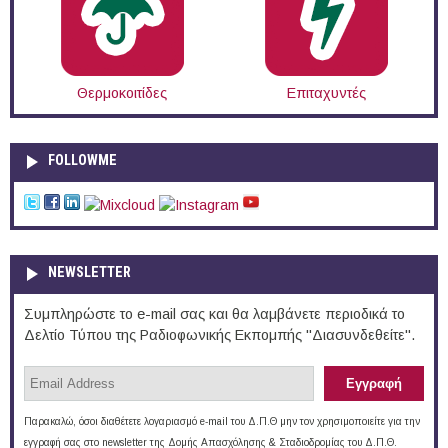
Θερμοκοιτίδες
Επιταχυντές
FOLLOWME
NEWSLETTER
Συμπληρώστε το e-mail σας και θα λαμβάνετε περιοδικά το
Δελτίο Τύπου της Ραδιοφωνικής Εκπομπής "Διασυνδεθείτε".
Παρακαλώ, όσοι διαθέτετε λογαριασμό e-mail του Δ.Π.Θ μην τον χρησιμοποιείτε για την
εγγραφή σας στο newsletter της Δομής Απασχόλησης & Σταδιοδρομίας του Δ.Π.Θ.