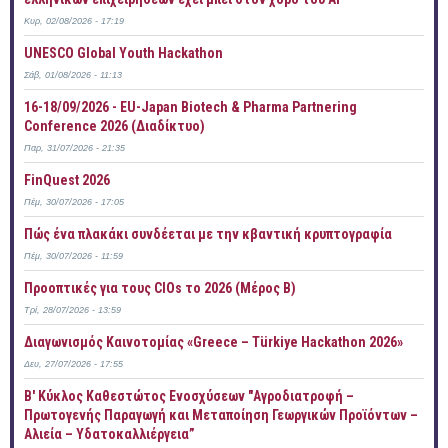
Κυρ, 02/08/2026 - 17:19
UNESCO Global Youth Hackathon
Σάβ, 01/08/2026 - 11:13
16-18/09/2026 - EU-Japan Biotech & Pharma Partnering
Conference 2026 (Διαδίκτυο)
Παρ, 31/07/2026 - 21:35
FinQuest 2026
Πέμ, 30/07/2026 - 17:05
Πώς ένα πλακάκι συνδέεται με την κβαντική κρυπτογραφία
Πέμ, 30/07/2026 - 11:59
Προοπτικές για τους CIOs το 2026 (Μέρος Β)
Τρί, 28/07/2026 - 13:59
Διαγωνισμός Καινοτομίας «Greece – Türkiye Hackathon 2026»
Δευ, 27/07/2026 - 17:55
B' Κύκλος Καθεστώτος Ενοσχύσεων "Αγροδιατροφή –
Πρωτογενής Παραγωγή και Μεταποίηση Γεωργικών Προϊόντων –
Αλιεία – Υδατοκαλλιέργεια”