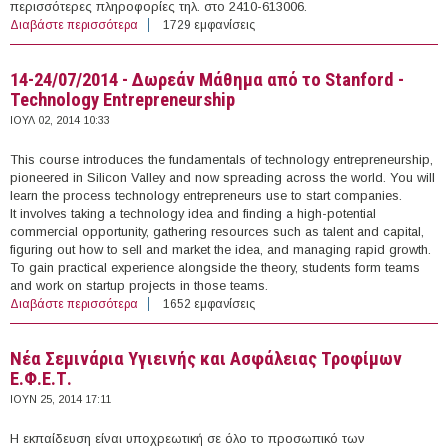
περισσότερες πληροφορίες τηλ. στο 2410-613006.
Διαβάστε περισσότερα
για 23-25/07/2014 - Δωρεάν σεμινάρια για
1729 εμφανίσεις
Μελισσοκόμους (Λάρισα)
14-24/07/2014 - Δωρεάν Μάθημα από το Stanford -
Technology Entrepreneurship
ΙΟΥΛ 02, 2014 10:33
This course introduces the fundamentals of technology entrepreneurship,
pioneered in Silicon Valley and now spreading across the world. You will
learn the process technology entrepreneurs use to start companies.
It involves taking a technology idea and finding a high-potential
commercial opportunity, gathering resources such as talent and capital,
figuring out how to sell and market the idea, and managing rapid growth.
To gain practical experience alongside the theory, students form teams
and work on startup projects in those teams.
Διαβάστε περισσότερα
για 14-24/07/2014 - Δωρεάν Μάθημα από το Stanford -
1652 εμφανίσεις
Technology Entrepreneurship
Νέα Σεμινάρια Υγιεινής και Ασφάλειας Τροφίμων
Ε.Φ.Ε.Τ.
ΙΟΥΝ 25, 2014 17:11
Η εκπαίδευση είναι υποχρεωτική σε όλο το προσωπικό των