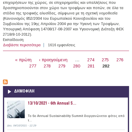
επιχειρήσεων της χώρας, σε επιχειρηματίες και υπαλλήλους που
δραστηριοποιούνται στον χώρο των τροφίμων και ποτών, σε όλα τα
στάδια της τροφικής αλυσίδας, σύμφωνα με τη σχετική νομοθεσία
(Κανονισμός 852/2004 του Ευρωπαϊκού Κοινοβουλίου και του
Συμβουλίου της 19ης Απριλίου 2004 για την Υγιεινή των Τροφίμων,
Υπουργική Απόφαση 14708/17-08-2007 και Υγειονομική Διάταξη ΦΕΚ
2718/8-10-2012).
Εκπαίδευση
Διαβάστε περισσότερα
για Νέα Σεμινάρια Υγιεινής και Ασφάλειας Τροφίμων
1616 εμφανίσεις
Ε.Φ.Ε.Τ.
ΣΕΛΊΔΕΣ
« πρώτη
‹ προηγούμενη
…
274
275
276
277
278
279
280
281
282
ΔΗΜΟΦΙΛΗ
13/10/2021 - 6th Annual S...
To 6ο Annual Sustainability Summit διοργανώνεται φέτος από
τ...
Δευ, 04/10/2021 - 12:29