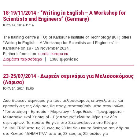
18-19/11/2014 - “Writing in English – A Workshop for
Scientists and Engineers” (Germany)
ΙΟΥΛ 14, 2014 15:14
The training centre (FTU) of Karlsruhe Institute of Technology (KIT) offers
“Writing in English – A Workshop for Scientists and Engineers” in
Karlsruhe on 18 - 19 November 2014.
Further information:
cordis.europa.eu
Διαβάστε περισσότερα
για 18-19/11/2014 - “Writing in English – A Workshop for
1386 εμφανίσεις
Scientists and Engineers” (Germany)
23-25/07/2014 - Δωρεάν σεμινάρια για Μελισσοκόμους
(Λάρισα)
ΙΟΥΛ 14, 2014 15:05
Δύο δωρεάν σεμινάρια για τους μελισσοκόμους επαγγελματίες και
ερασιτέχνες της Λάρισας θα πραγματοποιηθούν μέσα στον Ιούλιο.
"Τυποποίηση - Εμπορία - Μάρκετινγ - Νομοθεσία - Προγράμματα -
Μελισσοκομικοί Χειρισμοί - Εξοπλισμός" είναι το θέμα των δύο
σεμιναρίων. Το πρώτο θα γίνει στο Στεφανόβουνο στο Κέντρο
"ΔΗΜΗΤΡΑ" απο τις 21 εως τις 23 Ιουλίου και το δεύτερο στη Λάρισα
στο Κέντρο "ΔΗΜΗΤΡΑ" από τις 23 εως τις 25 Ιουλίου για