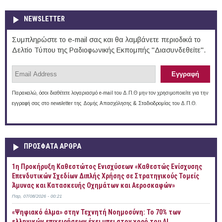
NEWSLETTER
Συμπληρώστε το e-mail σας και θα λαμβάνετε περιοδικά το
Δελτίο Τύπου της Ραδιοφωνικής Εκπομπής "Διασυνδεθείτε".
Παρακαλώ, όσοι διαθέτετε λογαριασμό e-mail του Δ.Π.Θ μην τον χρησιμοποιείτε για την
εγγραφή σας στο newsletter της Δομής Απασχόλησης & Σταδιοδρομίας του Δ.Π.Θ.
ΠΡOΣΦΑΤΑ AΡΘΡΑ
1η Προκήρυξη Καθεστώτος Ενισχύσεων «Καθεστώς Ενίσχυσης
Επενδυτικών Σχεδίων Διπλής Χρήσης σε Στρατηγικούς Τομείς
Άμυνας και Κατασκευής Οχημάτων και Αεροσκαφών»
Παρ, 07/08/2026 - 00:21
«Ψηφιακό άλμα» στην Τεχνητή Νοημοσύνη: Το 70% των
ελληνικών επιχειρήσεων έχει μπει στον χορό του AI