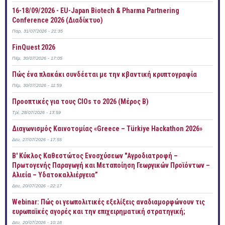
16-18/09/2026 - EU-Japan Biotech & Pharma Partnering
Conference 2026 (Διαδίκτυο)
Παρ, 31/07/2026 - 21:35
FinQuest 2026
Πέμ, 30/07/2026 - 17:05
Πώς ένα πλακάκι συνδέεται με την κβαντική κρυπτογραφία
Πέμ, 30/07/2026 - 11:59
Προοπτικές για τους CIOs το 2026 (Μέρος Β)
Τρί, 28/07/2026 - 13:59
Διαγωνισμός Καινοτομίας «Greece – Türkiye Hackathon 2026»
Δευ, 27/07/2026 - 17:55
B' Κύκλος Καθεστώτος Ενοσχύσεων "Αγροδιατροφή –
Πρωτογενής Παραγωγή και Μεταποίηση Γεωργικών Προϊόντων –
Αλιεία – Υδατοκαλλιέργεια”
Δευ, 20/07/2026 - 22:17
Webinar: Πώς οι γεωπολιτικές εξελίξεις αναδιαμορφώνουν τις
ευρωπαϊκές αγορές και την επιχειρηματική στρατηγική;
Δευ, 20/07/2026 - 10:18