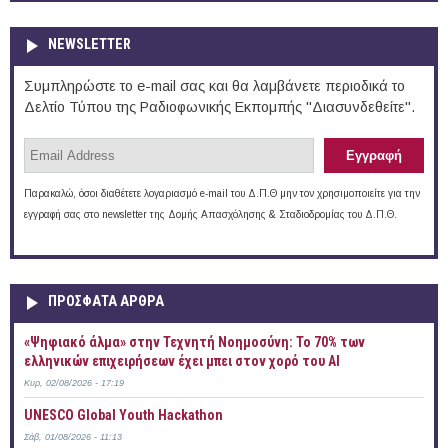
NEWSLETTER
Συμπληρώστε το e-mail σας και θα λαμβάνετε περιοδικά το
Δελτίο Τύπου της Ραδιοφωνικής Εκπομπής "Διασυνδεθείτε".
Παρακαλώ, όσοι διαθέτετε λογαριασμό e-mail του Δ.Π.Θ μην τον χρησιμοποιείτε για την
εγγραφή σας στο newsletter της Δομής Απασχόλησης & Σταδιοδρομίας του Δ.Π.Θ.
ΠΡOΣΦΑΤΑ AΡΘΡΑ
«Ψηφιακό άλμα» στην Τεχνητή Νοημοσύνη: Το 70% των
ελληνικών επιχειρήσεων έχει μπει στον χορό του AI
Κυρ, 02/08/2026 - 17:19
UNESCO Global Youth Hackathon
Σάβ, 01/08/2026 - 11:13