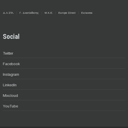
Δ.Α.ΣΤΑ.
Γ. Διασύνδεσης
Μ.Κ.Ε.
Europe Direct
Euraxess
Social
Twitter
Facebook
Instagram
LinkedIn
Mixcloud
YouTube