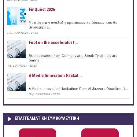
FinQuest 2026
Με στόχο την ανάδειξη προτάσεων και λύσεων που θα
μετασχηματ...
Πέμ, 30/07/2026 - 17:05
Foot on the accelerator f...
Bus operators from Germany and South Tyrol, Italy are
partne...
Τετ, 19/07/2017 - 15:13
A Media Innovation Hackat...
A Media Innovation Hackathon From Al Jazeera Deadline: 1...
Παρ, 03/10/2014 - 09:59
ΕΠΑΓΓΕΛΜΑΤΙΚΉ ΣΥΜΒΟΥΛΕΥΤΙΚΉ