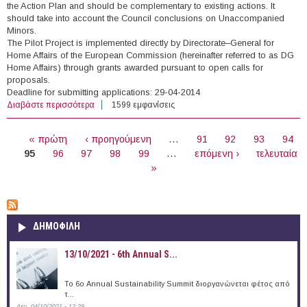
the Action Plan and should be complementary to existing actions. It
should take into account the Council conclusions on Unaccompanied
Minors.
The Pilot Project is implemented directly by Directorate–General for
Home Affairs of the European Commission (hereinafter referred to as DG
Home Affairs) through grants awarded pursuant to open calls for
proposals.
Deadline for submitting applications: 29-04-2014
Διαβάστε περισσότερα
για Pilot Project: Analysis of reception, protection and
1599 εμφανίσεις
integration policies for unaccompanied minors in the EU
ΣΕΛΊΔΕΣ
- 2nd Call for proposals for action grants
« πρώτη
‹ προηγούμενη
…
91
92
93
94
95
96
97
98
99
…
επόμενη ›
τελευταία
»
ΔΗΜΟΦΙΛΗ
13/10/2021 - 6th Annual S...
To 6ο Annual Sustainability Summit διοργανώνεται φέτος από
τ...
Δευ, 04/10/2021 - 12:29