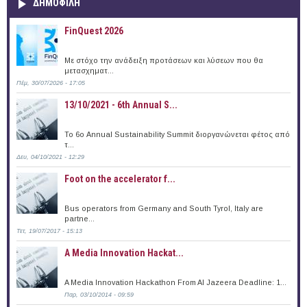
ΔΗΜΟΦΙΛΗ
FinQuest 2026
Με στόχο την ανάδειξη προτάσεων και λύσεων που θα
μετασχηματ...
Πέμ, 30/07/2026 - 17:05
13/10/2021 - 6th Annual S...
To 6ο Annual Sustainability Summit διοργανώνεται φέτος από
τ...
Δευ, 04/10/2021 - 12:29
Foot on the accelerator f...
Bus operators from Germany and South Tyrol, Italy are
partne...
Τετ, 19/07/2017 - 15:13
A Media Innovation Hackat...
A Media Innovation Hackathon From Al Jazeera Deadline: 1...
Παρ, 03/10/2014 - 09:59