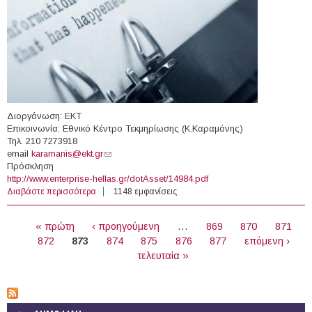
Διοργάνωση: ΕΚΤ
Επικοινωνία: Εθνικό Κέντρο Τεκμηρίωσης (Κ.Καραμάνης)
Τηλ. 210 7273918
email
karamanis@ekt.gr
(link sends e-mail)
Πρόσκληση
http://www.enterprise-hellas.gr/dotAsset/14984.pdf
Διαβάστε περισσότερα
για 03-04/09/2012 - Διεθνές Forum συναντήσεων: “East
1148 εμφανίσεις
meets West 2012” (Κύπρος, Λευκωσία)
ΣΕΛΊΔΕΣ
« πρώτη
‹ προηγούμενη
…
869
870
871
872
873
874
875
876
877
επόμενη ›
τελευταία »