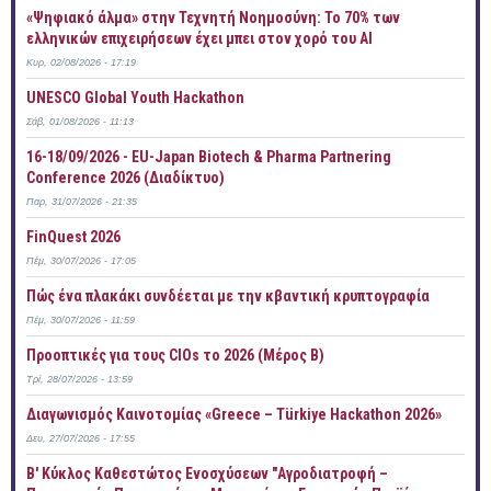
«Ψηφιακό άλμα» στην Τεχνητή Νοημοσύνη: Το 70% των
ελληνικών επιχειρήσεων έχει μπει στον χορό του AI
Κυρ, 02/08/2026 - 17:19
UNESCO Global Youth Hackathon
Σάβ, 01/08/2026 - 11:13
16-18/09/2026 - EU-Japan Biotech & Pharma Partnering
Conference 2026 (Διαδίκτυο)
Παρ, 31/07/2026 - 21:35
FinQuest 2026
Πέμ, 30/07/2026 - 17:05
Πώς ένα πλακάκι συνδέεται με την κβαντική κρυπτογραφία
Πέμ, 30/07/2026 - 11:59
Προοπτικές για τους CIOs το 2026 (Μέρος Β)
Τρί, 28/07/2026 - 13:59
Διαγωνισμός Καινοτομίας «Greece – Türkiye Hackathon 2026»
Δευ, 27/07/2026 - 17:55
B' Κύκλος Καθεστώτος Ενοσχύσεων "Αγροδιατροφή –