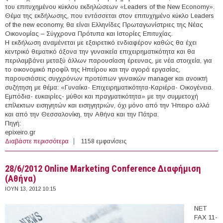
του επιτυχημένου κύκλου εκδηλώσεων «Leaders of the New Economy».
Θέμα της εκδήλωσης, που εντάσσεται στον επιτυχημένο κύκλο Leaders
of the new economy, θα είναι Ελληνίδες Πρωταγωνίστριες της Νέας
Οικονομίας – Σύγχρονα Πρότυπα και Ιστορίες Επιτυχίας.
Η εκδήλωση αναμένεται με εξαιρετικό ενδιαφέρον καθώς θα έχει
κεντρικό θεματικό άξονα την γυναικεία επιχειρηματικότητα και θα
περιλαμβάνει μεταξύ άλλων παρουσίαση έρευνας, με νέα στοιχεία, για
το οικονομικό προφίλ της Ηπείρου και την αγορά εργασίας,
παρουσιάσεις συγχρόνων προτύπων γυναικών manager και ανοικτή
συζήτηση με θέμα: «Γυναίκα- Επιχειρηματικότητα-Καριέρα- Οικογένεια.
Εμπόδια- ευκαιρίες- μύθοι και πραγματικότητα» με την συμμετοχή
επίλεκτων εισηγητών και εισηγητριών, όχι μόνο από την Ήπειρο αλλά
και από την Θεσσαλονίκη, την Αθήνα και την Πάτρα.
Πηγή:
epixeiro.gr
Διαβάστε περισσότερα
για 13/06/2012 - Εκδήλωση για τη γυναικεία
1158 εμφανίσεις
επιχειρηματικότητα (Ιωάννινα)
28/6/2012 Online Marketing Conference Διαφήμιση
(Αθήνα)
ΙΟΥΝ 13, 2012 10:15
ΝΕΤ
FAX 11-