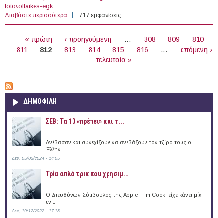
fotovoltaikes-egk...
Διαβάστε περισσότερα
για 25/11/2012 - «Οι Φωτοβολταϊκές Εγκαταστάσεις
717 εμφανίσεις
στη Δυτική Μακεδονία: Νομοθεσία, Τεχνολογία,
ΣΕΛΊΔΕΣ
Προοπτικές» (Κοζάνη)
« πρώτη
‹ προηγούμενη
…
808
809
810
811
812
813
814
815
816
…
επόμενη ›
τελευταία »
ΔΗΜΟΦΙΛΗ
ΣΕΒ: Τα 10 «πρέπει» και τ...
Ανέβασαν και συνεχίζουν να ανεβάζουν τον τζίρο τους οι
Έλλην...
Δευ, 05/02/2024 - 14:05
Τρία απλά τρικ που χρησιμ...
Ο Διευθύνων Σύμβουλος της Apple, Tim Cook, είχε κάνει μία
εν...
Δευ, 19/12/2022 - 17:13