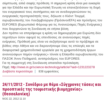
σύμπτωση, αλλά σαφής πρόθεση. Η σημερινή κρίση είναι μια ευκαιρία
για την Ελλάδα και την Ευρωπαϊκή Ένωση να επανεξετάσουν τη δομή
του ενεργειακού τους συστήματος και να αναδιοργανώσουν τις
ενεργειακές προτεραιότητές τους, δήλωσε ο Κλόντ Τουρμέ,
ευρωβουλευτής του Λουξεμβούργου (Πράσινοι/EFA) και πρόεδρος του
EUFORES (Ευρωπαϊκό Φόρουμ για τις Ανανεώσιμες Πηγές Ενέργειας)
που διοργανώνει τη Συνέλευση σε ετήσια βάση.
Δεν πρέπει να επιτρέψουμε η κρίση να δημιουργήσει μια Ευρώπη δύο
ταχυτήτων όσον αφορά τις επενδύσεις σε ανανεώσιμες πηγές
ενέργειας. Πρόθεσή μας είναι να συζητήσουμε αυτό το πρόβλημα σε
βάθος στην Αθήνα και να διερευνήσουμε όλες τις επιλογές και τα
διαφορετικά χρηματοδοτικά εργαλεία για τη χρηματοδότηση έργων
ανανεώσιμων πηγών ενέργειας» τόνισε η Ελληνίδα ευρωβουλευτής του
ΠΑΣΟΚ Άννυ Ποδηματά, αντιπρόεδρος του EUFORES.
Για τη συμμετοχή στη Συνέλευση απαιτείται πρόσκληση.
Πηγή:
http://news.in.gr/science-technology/article/?aid=1231223278
Διαβάστε περισσότερα
για 23-24/11/2012 - Ευρωπαϊκό συνέδριο στην Αθήνα
838 εμφανίσεις
για το ρόλο των ΑΠΕ στην ανάκαμψη
24/11/2012 - Συνέδριο με θέμα «Σύγχρονες τάσεις και
προοπτικές της τουριστικής βιομηχανίας»
(Θεσσαλονίκη)
ΝΟΕ 22, 2012 11:10