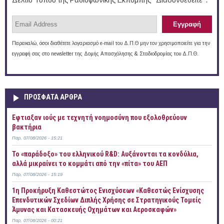
Δελτίο Τύπου της Ραδιοφωνικής Εκπομπής "Διασυνδεθείτε".
Παρακαλώ, όσοι διαθέτετε λογαριασμό e-mail του Δ.Π.Θ μην τον χρησιμοποιείτε για την
εγγραφή σας στο newsletter της Δομής Απασχόλησης & Σταδιοδρομίας του Δ.Π.Θ.
ΠΡOΣΦΑΤΑ AΡΘΡΑ
Έφτιαξαν ιούς με τεχνητή νοημοσύνη που εξολοθρεύουν
βακτήρια
Παρ, 07/08/2026 - 15:21
Το «παράδοξο» του ελληνικού R&D: Αυξάνονται τα κονδύλια,
αλλά μικραίνει το κομμάτι από την «πίτα» του ΑΕΠ
Παρ, 07/08/2026 - 15:19
1η Προκήρυξη Καθεστώτος Ενισχύσεων «Καθεστώς Ενίσχυσης
Επενδυτικών Σχεδίων Διπλής Χρήσης σε Στρατηγικούς Τομείς
Άμυνας και Κατασκευής Οχημάτων και Αεροσκαφών»
Παρ, 07/08/2026 - 00:21