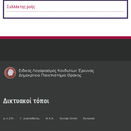
Συλλέκτης ροής
Δικτυακοί τόποι
Δ.Α.ΣΤΑ.
Γ. Διασύνδεσης
Μ.Κ.Ε.
Europe Direct
Euraxess