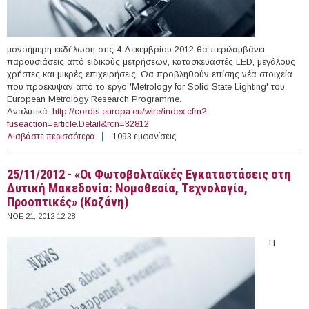
μονοήμερη εκδήλωση στις 4 Δεκεμβρίου 2012 θα περιλαμβάνει
παρουσιάσεις από ειδικούς μετρήσεων, κατασκευαστές LED, μεγάλους
χρήστες και μικρές επιχειρήσεις. Θα προβληθούν επίσης νέα στοιχεία
που προέκυψαν από το έργο 'Metrology for Solid State Lighting' του
European Metrology Research Programme.
Αναλυτικά:
http://cordis.europa.eu/wire/index.cfm?
fuseaction=article.Detail&rcn=32812
Διαβάστε περισσότερα
για 4/12/2012 - Βέλτιστες Πρακτικές στον Οδικό
1093 εμφανίσεις
Φωτισμό LED (Teddington, Ηνωμένο Βασίλειο)
25/11/2012 - «Οι Φωτοβολταϊκές Εγκαταστάσεις στη
Δυτική Μακεδονία: Νομοθεσία, Τεχνολογία,
Προοπτικές» (Κοζάνη)
ΝΟΕ 21, 2012 12:28
Η