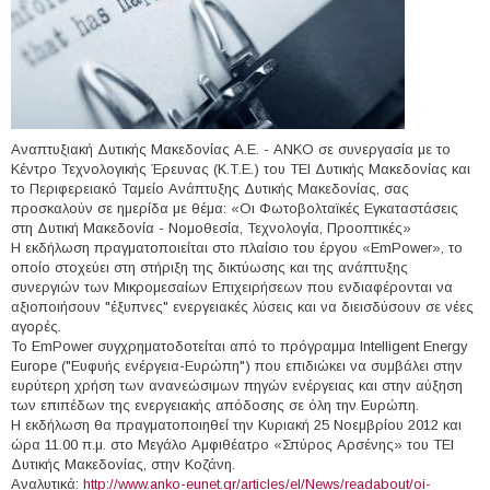
Αναπτυξιακή Δυτικής Μακεδονίας Α.Ε. - ΑΝΚΟ σε συνεργασία με το
Κέντρο Τεχνολογικής Έρευνας (Κ.Τ.Ε.) του ΤΕΙ Δυτικής Μακεδονίας και
τo Περιφερειακό Ταμείο Ανάπτυξης Δυτικής Μακεδονίας, σας
προσκαλούν σε ημερίδα με θέμα: «Οι Φωτοβολταϊκές Εγκαταστάσεις
στη Δυτική Μακεδονία - Νομοθεσία, Τεχνολογία, Προοπτικές»
Η εκδήλωση πραγματοποιείται στο πλαίσιο του έργου «EmPower», το
οποίο στοχεύει στη στήριξη της δικτύωσης και της ανάπτυξης
συνεργιών των Μικρομεσαίων Επιχειρήσεων που ενδιαφέρονται να
αξιοποιήσουν "έξυπνες" ενεργειακές λύσεις και να διεισδύσουν σε νέες
αγορές.
Το EmPower συγχρηματοδοτείται από το πρόγραμμα Intelligent Energy
Europe ("Ευφυής ενέργεια-Ευρώπη") που επιδιώκει να συμβάλει στην
ευρύτερη χρήση των ανανεώσιμων πηγών ενέργειας και στην αύξηση
των επιπέδων της ενεργειακής απόδοσης σε όλη την Ευρώπη.
Η εκδήλωση θα πραγματοποιηθεί την Κυριακή 25 Νοεμβρίου 2012 και
ώρα 11.00 π.μ. στο Μεγάλο Αμφιθέατρο «Σπύρος Αρσένης» του ΤΕΙ
Δυτικής Μακεδονίας, στην Κοζάνη.
Αναλυτικά:
http://www.anko-eunet.gr/articles/el/News/readabout/oi-