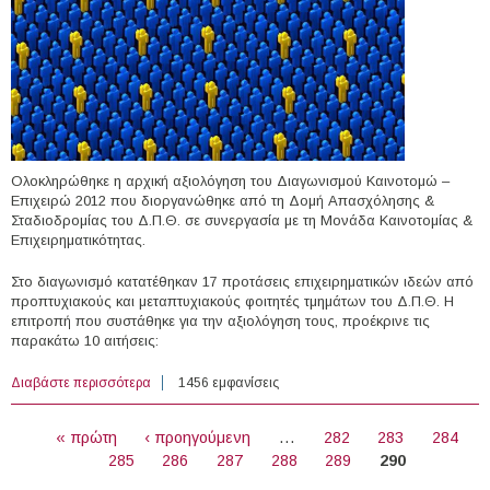
Ολοκληρώθηκε η αρχική αξιολόγηση του Διαγωνισμού Καινοτομώ –
Επιχειρώ 2012 που διοργανώθηκε από τη Δομή Απασχόλησης &
Σταδιοδρομίας του Δ.Π.Θ. σε συνεργασία με τη Μονάδα Καινοτομίας &
Επιχειρηματικότητας.
Στο διαγωνισμό κατατέθηκαν 17 προτάσεις επιχειρηματικών ιδεών από
προπτυχιακούς και μεταπτυχιακούς φοιτητές τμημάτων του Δ.Π.Θ. Η
επιτροπή που συστάθηκε για την αξιολόγηση τους, προέκρινε τις
παρακάτω 10 αιτήσεις:
Διαβάστε περισσότερα
για Αρχική αξιολόγηση αιτήσεων Καινοτομώ-Επιχειρώ
1456 εμφανίσεις
2012
ΣΕΛΊΔΕΣ
« πρώτη
‹ προηγούμενη
…
282
283
284
285
286
287
288
289
290