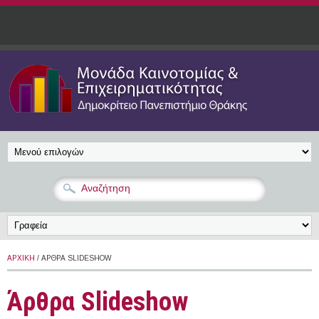
Παράκαμψη προς το κυρίως περιεχόμενο
ΑΡΧΙΚΉ
/ ΆΡΘΡΑ SLIDESHOW
Άρθρα Slideshow