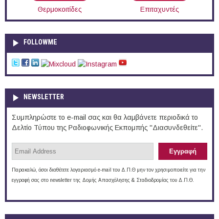
Θερμοκοιτίδες
Επιταχυντές
FOLLOWME
NEWSLETTER
Συμπληρώστε το e-mail σας και θα λαμβάνετε περιοδικά το
Δελτίο Τύπου της Ραδιοφωνικής Εκπομπής "Διασυνδεθείτε".
Παρακαλώ, όσοι διαθέτετε λογαριασμό e-mail του Δ.Π.Θ μην τον χρησιμοποιείτε για την
εγγραφή σας στο newsletter της Δομής Απασχόλησης & Σταδιοδρομίας του Δ.Π.Θ.