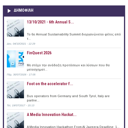
ΔΗΜΟΦΙΛΗ
13/10/2021 - 6th Annual S...
To 6ο Annual Sustainability Summit διοργανώνεται φέτος από
τ...
Δευ, 04/10/2021 - 12:29
FinQuest 2026
Με στόχο την ανάδειξη προτάσεων και λύσεων που θα
μετασχηματ...
Πέμ, 30/07/2026 - 17:05
Foot on the accelerator f...
Bus operators from Germany and South Tyrol, Italy are
partne...
Τετ, 19/07/2017 - 15:13
A Media Innovation Hackat...
A Media Innovation Hackathon From Al Jazeera Deadline: 1...