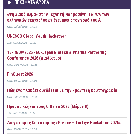
ΠΡOΣΦΑΤΑ AΡΘΡΑ
«Ψηφιακό άλμα» στην Τεχνητή Νοημοσύνη: Το 70% των
ελληνικών επιχειρήσεων έχει μπει στον χορό του AI
Κυρ, 02/08/2026 - 17:19
UNESCO Global Youth Hackathon
Σάβ, 01/08/2026 - 11:13
16-18/09/2026 - EU-Japan Biotech & Pharma Partnering
Conference 2026 (Διαδίκτυο)
Παρ, 31/07/2026 - 21:35
FinQuest 2026
Πέμ, 30/07/2026 - 17:05
Πώς ένα πλακάκι συνδέεται με την κβαντική κρυπτογραφία
Πέμ, 30/07/2026 - 11:59
Προοπτικές για τους CIOs το 2026 (Μέρος Β)
Τρί, 28/07/2026 - 13:59
Διαγωνισμός Καινοτομίας «Greece – Türkiye Hackathon 2026»
Δευ, 27/07/2026 - 17:55