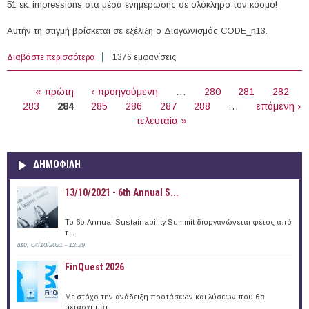
51 εκ. impressions στα μέσα ενημέρωσης σε ολόκληρο τον κόσμο!
Αυτήν τη στιγμή βρίσκεται σε εξέλιξη ο Διαγωνισμός CODE_n13.
Διαβάστε περισσότερα
για Διαγωνισμός CODE_n13 για νεοσύστατες
1376 εμφανίσεις
επιχειρήσεις στους τομείς Ενέργειας και ΤΠ με τίτλο
ΣΕΛΊΔΕΣ
«Έξυπνες λύσεις για παγκόσμιες προκλήσεις»
« πρώτη
‹ προηγούμενη
…
280
281
282
283
284
285
286
287
288
…
επόμενη ›
τελευταία »
ΔΗΜΟΦΙΛΗ
13/10/2021 - 6th Annual S...
To 6ο Annual Sustainability Summit διοργανώνεται φέτος από
τ...
Δευ, 04/10/2021 - 12:29
FinQuest 2026
Με στόχο την ανάδειξη προτάσεων και λύσεων που θα
μετασχηματ...