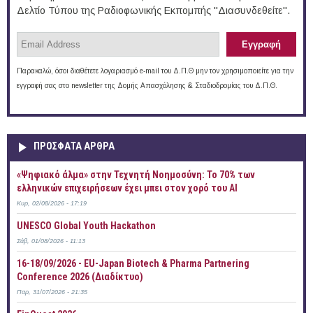
Δελτίο Τύπου της Ραδιοφωνικής Εκπομπής "Διασυνδεθείτε".
Παρακαλώ, όσοι διαθέτετε λογαριασμό e-mail του Δ.Π.Θ μην τον χρησιμοποιείτε για την
εγγραφή σας στο newsletter της Δομής Απασχόλησης & Σταδιοδρομίας του Δ.Π.Θ.
ΠΡOΣΦΑΤΑ AΡΘΡΑ
«Ψηφιακό άλμα» στην Τεχνητή Νοημοσύνη: Το 70% των
ελληνικών επιχειρήσεων έχει μπει στον χορό του AI
Κυρ, 02/08/2026 - 17:19
UNESCO Global Youth Hackathon
Σάβ, 01/08/2026 - 11:13
16-18/09/2026 - EU-Japan Biotech & Pharma Partnering
Conference 2026 (Διαδίκτυο)
Παρ, 31/07/2026 - 21:35