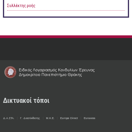
Συλλέκτης ροής
Δικτυακοί τόποι
Δ.Α.ΣΤΑ.
Γ. Διασύνδεσης
Μ.Κ.Ε.
Europe Direct
Euraxess