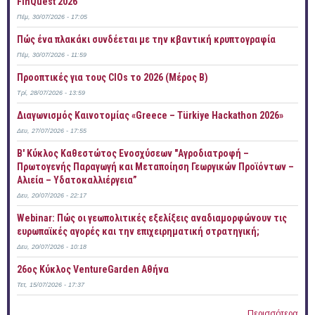
FinQuest 2026
Πέμ, 30/07/2026 - 17:05
Πώς ένα πλακάκι συνδέεται με την κβαντική κρυπτογραφία
Πέμ, 30/07/2026 - 11:59
Προοπτικές για τους CIOs το 2026 (Μέρος Β)
Τρί, 28/07/2026 - 13:59
Διαγωνισμός Καινοτομίας «Greece – Türkiye Hackathon 2026»
Δευ, 27/07/2026 - 17:55
B' Κύκλος Καθεστώτος Ενοσχύσεων "Αγροδιατροφή –
Πρωτογενής Παραγωγή και Μεταποίηση Γεωργικών Προϊόντων –
Αλιεία – Υδατοκαλλιέργεια”
Δευ, 20/07/2026 - 22:17
Webinar: Πώς οι γεωπολιτικές εξελίξεις αναδιαμορφώνουν τις
ευρωπαϊκές αγορές και την επιχειρηματική στρατηγική;
Δευ, 20/07/2026 - 10:18
26ος Κύκλος VentureGarden Αθήνα
Τετ, 15/07/2026 - 17:37
Περισσότερα