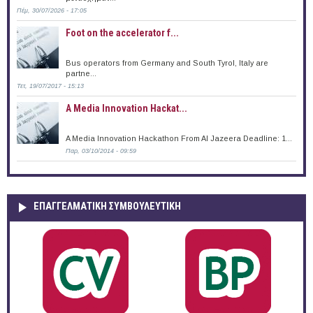
Πέμ, 30/07/2026 - 17:05
Foot on the accelerator f...
Bus operators from Germany and South Tyrol, Italy are
partne...
Τετ, 19/07/2017 - 15:13
A Media Innovation Hackat...
A Media Innovation Hackathon From Al Jazeera Deadline: 1...
Παρ, 03/10/2014 - 09:59
ΕΠΑΓΓΕΛΜΑΤΙΚΉ ΣΥΜΒΟΥΛΕΥΤΙΚΉ