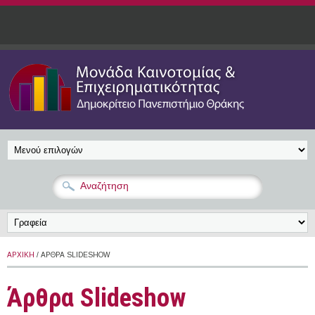
Παράκαμψη προς το κυρίως περιεχόμενο
ΑΡΧΙΚΉ
/ ΆΡΘΡΑ SLIDESHOW
Άρθρα Slideshow