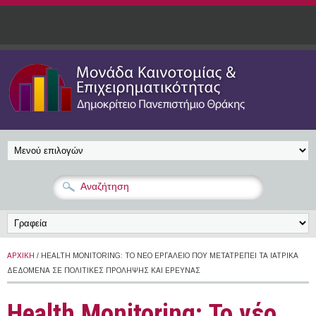
Παράκαμψη προς το κυρίως περιεχόμενο
ΑΡΧΙΚΉ
/ HEALTH MONITORING: ΤΟ ΝΈΟ ΕΡΓΑΛΕΊΟ ΠΟΥ ΜΕΤΑΤΡΈΠΕΙ ΤΑ ΙΑΤΡΙΚΆ
ΔΕΔΟΜΈΝΑ ΣΕ ΠΟΛΙΤΙΚΈΣ ΠΡΌΛΗΨΗΣ ΚΑΙ ΈΡΕΥΝΑΣ
Health Monitoring: Το νέο