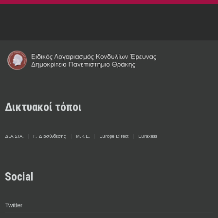
Δικτυακοί τόποι
Δ.Α.ΣΤΑ.
Γ. Διασύνδεσης
Μ.Κ.Ε.
Europe Direct
Euraxess
Social
Twitter