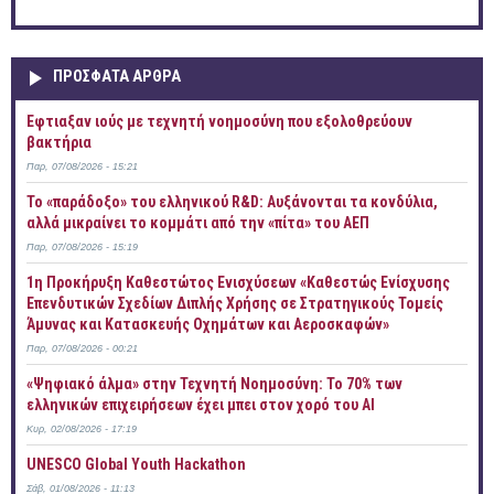
ΠΡOΣΦΑΤΑ AΡΘΡΑ
Έφτιαξαν ιούς με τεχνητή νοημοσύνη που εξολοθρεύουν
βακτήρια
Παρ, 07/08/2026 - 15:21
Το «παράδοξο» του ελληνικού R&D: Αυξάνονται τα κονδύλια,
αλλά μικραίνει το κομμάτι από την «πίτα» του ΑΕΠ
Παρ, 07/08/2026 - 15:19
1η Προκήρυξη Καθεστώτος Ενισχύσεων «Καθεστώς Ενίσχυσης
Επενδυτικών Σχεδίων Διπλής Χρήσης σε Στρατηγικούς Τομείς
Άμυνας και Κατασκευής Οχημάτων και Αεροσκαφών»
Παρ, 07/08/2026 - 00:21
«Ψηφιακό άλμα» στην Τεχνητή Νοημοσύνη: Το 70% των
ελληνικών επιχειρήσεων έχει μπει στον χορό του AI
Κυρ, 02/08/2026 - 17:19
UNESCO Global Youth Hackathon
Σάβ, 01/08/2026 - 11:13