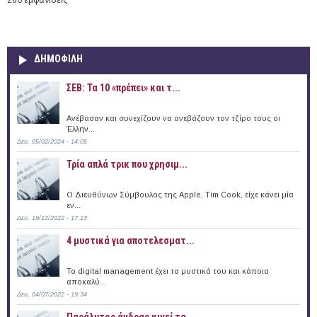
260 εμφανίσεις
ΔΗΜΟΦΙΛΗ
ΣΕΒ: Τα 10 «πρέπει» και τ...
Ανέβασαν και συνεχίζουν να ανεβάζουν τον τζίρο τους οι
Έλλην...
Δευ, 05/02/2024 - 14:05
Τρία απλά τρικ που χρησιμ...
Ο Διευθύνων Σύμβουλος της Apple, Tim Cook, είχε κάνει μία
εν...
Δευ, 19/12/2022 - 17:13
4 μυστικά για αποτελεσματ...
Το digital management έχει τα μυστικά του και κάποια
αποκαλύ...
Δευ, 04/07/2022 - 19:34