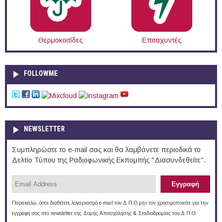
Θερμοκοιτίδες
Επιταχυντές
FOLLOWME
NEWSLETTER
Συμπληρώστε το e-mail σας και θα λαμβάνετε περιοδικά το
Δελτίο Τύπου της Ραδιοφωνικής Εκπομπής "Διασυνδεθείτε".
Παρακαλώ, όσοι διαθέτετε λογαριασμό e-mail του Δ.Π.Θ μην τον χρησιμοποιείτε για την
εγγραφή σας στο newsletter της Δομής Απασχόλησης & Σταδιοδρομίας του Δ.Π.Θ.