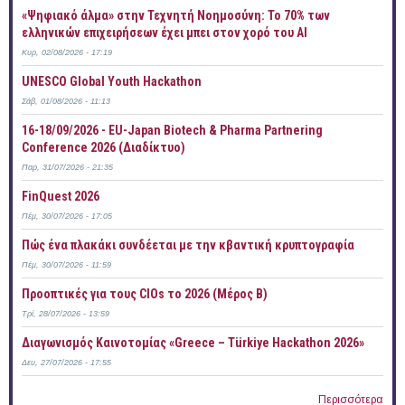
«Ψηφιακό άλμα» στην Τεχνητή Νοημοσύνη: Το 70% των
ελληνικών επιχειρήσεων έχει μπει στον χορό του AI
Κυρ, 02/08/2026 - 17:19
UNESCO Global Youth Hackathon
Σάβ, 01/08/2026 - 11:13
16-18/09/2026 - EU-Japan Biotech & Pharma Partnering
Conference 2026 (Διαδίκτυο)
Παρ, 31/07/2026 - 21:35
FinQuest 2026
Πέμ, 30/07/2026 - 17:05
Πώς ένα πλακάκι συνδέεται με την κβαντική κρυπτογραφία
Πέμ, 30/07/2026 - 11:59
Προοπτικές για τους CIOs το 2026 (Μέρος Β)
Τρί, 28/07/2026 - 13:59
Διαγωνισμός Καινοτομίας «Greece – Türkiye Hackathon 2026»
Δευ, 27/07/2026 - 17:55
Περισσότερα