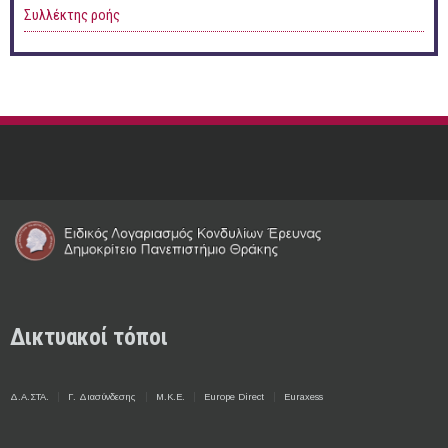
Συλλέκτης ροής
Δικτυακοί τόποι
Δ.Α.ΣΤΑ.
Γ. Διασύνδεσης
Μ.Κ.Ε.
Europe Direct
Euraxess