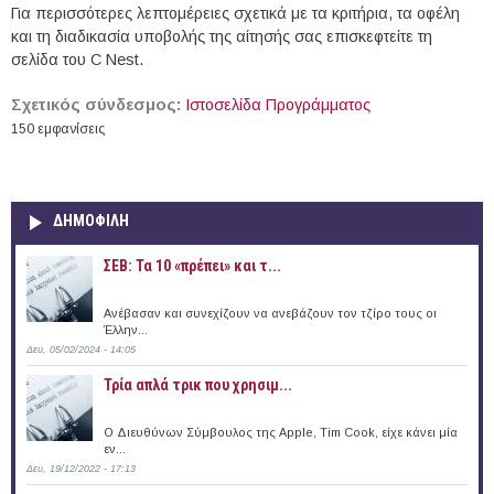
Για περισσότερες λεπτομέρειες σχετικά με τα κριτήρια, τα οφέλη
και τη διαδικασία υποβολής της αίτησής σας επισκεφτείτε τη
σελίδα του C Nest.
Σχετικός σύνδεσμος:
Ιστοσελίδα Προγράμματος
150 εμφανίσεις
ΔΗΜΟΦΙΛΗ
ΣΕΒ: Τα 10 «πρέπει» και τ...
Ανέβασαν και συνεχίζουν να ανεβάζουν τον τζίρο τους οι
Έλλην...
Δευ, 05/02/2024 - 14:05
Τρία απλά τρικ που χρησιμ...
Ο Διευθύνων Σύμβουλος της Apple, Tim Cook, είχε κάνει μία
εν...
Δευ, 19/12/2022 - 17:13