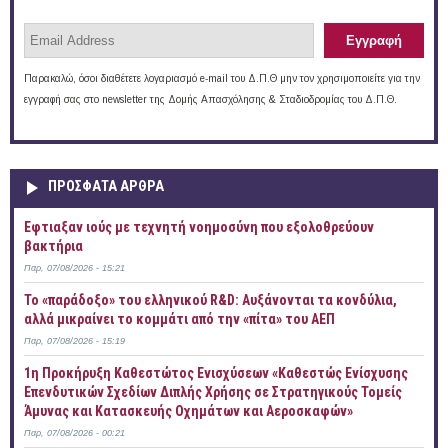
Παρακαλώ, όσοι διαθέτετε λογαριασμό e-mail του Δ.Π.Θ μην τον χρησιμοποιείτε για την
εγγραφή σας στο newsletter της Δομής Απασχόλησης & Σταδιοδρομίας του Δ.Π.Θ.
ΠΡOΣΦΑΤΑ AΡΘΡΑ
Έφτιαξαν ιούς με τεχνητή νοημοσύνη που εξολοθρεύουν
βακτήρια
Παρ, 07/08/2026 - 15:21
Το «παράδοξο» του ελληνικού R&D: Αυξάνονται τα κονδύλια,
αλλά μικραίνει το κομμάτι από την «πίτα» του ΑΕΠ
Παρ, 07/08/2026 - 15:19
1η Προκήρυξη Καθεστώτος Ενισχύσεων «Καθεστώς Ενίσχυσης
Επενδυτικών Σχεδίων Διπλής Χρήσης σε Στρατηγικούς Τομείς
Άμυνας και Κατασκευής Οχημάτων και Αεροσκαφών»
Παρ, 07/08/2026 - 00:21