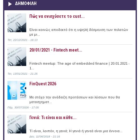
ΔΗΜΟΦΙΛΗ
Πώς να ενισχύσετε το cust...
Είναι κοινώς αποδεκτό ότι η υψηλή δέσμευση των πελατών
με μι...
Τετ, 22/12/2021 - 16:13
20/01/2021 - Fintech meet...
Fintech meetup: The age of embedded finance | 20.01.2021 -
1...
Τετ, 13/01/2021 - 21:25
FinQuest 2026
Με στόχο την ανάδειξη προτάσεων και λύσεων που θα
μετασχηματ...
Πέμ, 30/07/2026 - 17:05
Γενιά: Τι είναι και κάθε...
Τί είναι, λοιπόν, η γενιά; Η γενιά ή γενεά είναι μια έννοια...
Δευ, 11/06/2018 - 21:16