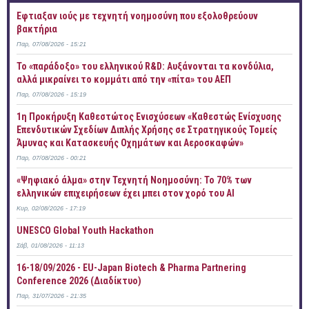
Έφτιαξαν ιούς με τεχνητή νοημοσύνη που εξολοθρεύουν
βακτήρια
Παρ, 07/08/2026 - 15:21
Το «παράδοξο» του ελληνικού R&D: Αυξάνονται τα κονδύλια,
αλλά μικραίνει το κομμάτι από την «πίτα» του ΑΕΠ
Παρ, 07/08/2026 - 15:19
1η Προκήρυξη Καθεστώτος Ενισχύσεων «Καθεστώς Ενίσχυσης
Επενδυτικών Σχεδίων Διπλής Χρήσης σε Στρατηγικούς Τομείς
Άμυνας και Κατασκευής Οχημάτων και Αεροσκαφών»
Παρ, 07/08/2026 - 00:21
«Ψηφιακό άλμα» στην Τεχνητή Νοημοσύνη: Το 70% των
ελληνικών επιχειρήσεων έχει μπει στον χορό του AI
Κυρ, 02/08/2026 - 17:19
UNESCO Global Youth Hackathon
Σάβ, 01/08/2026 - 11:13
16-18/09/2026 - EU-Japan Biotech & Pharma Partnering
Conference 2026 (Διαδίκτυο)
Παρ, 31/07/2026 - 21:35