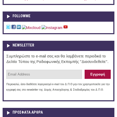
FOLLOWME
NEWSLETTER
Συμπληρώστε το e-mail σας και θα λαμβάνετε περιοδικά το
Δελτίο Τύπου της Ραδιοφωνικής Εκπομπής "Διασυνδεθείτε".
Παρακαλώ, όσοι διαθέτετε λογαριασμό e-mail του Δ.Π.Θ μην τον χρησιμοποιείτε για την
εγγραφή σας στο newsletter της Δομής Απασχόλησης & Σταδιοδρομίας του Δ.Π.Θ.
ΠΡOΣΦΑΤΑ AΡΘΡΑ