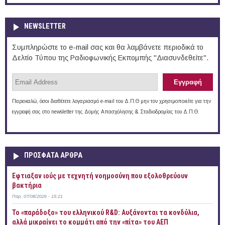
NEWSLETTER
Συμπληρώστε το e-mail σας και θα λαμβάνετε περιοδικά το
Δελτίο Τύπου της Ραδιοφωνικής Εκπομπής "Διασυνδεθείτε".
Παρακαλώ, όσοι διαθέτετε λογαριασμό e-mail του Δ.Π.Θ μην τον χρησιμοποιείτε για την
εγγραφή σας στο newsletter της Δομής Απασχόλησης & Σταδιοδρομίας του Δ.Π.Θ.
ΠΡOΣΦΑΤΑ AΡΘΡΑ
Έφτιαξαν ιούς με τεχνητή νοημοσύνη που εξολοθρεύουν
βακτήρια
Παρ, 07/08/2026 - 15:21
Το «παράδοξο» του ελληνικού R&D: Αυξάνονται τα κονδύλια,
αλλά μικραίνει το κομμάτι από την «πίτα» του ΑΕΠ