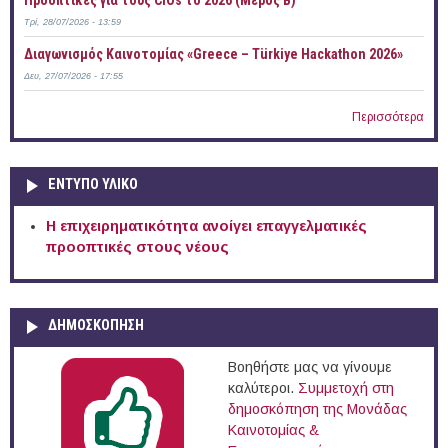
Προοπτικές για τους CIOs το 2026 (Μέρος Β)
Τρί, 28/07/2026 - 13:59
Διαγωνισμός Καινοτομίας «Greece – Türkiye Hackathon 2026»
Δευ, 27/07/2026 - 17:55
Περισσότερα
ΕΝΤΥΠΟ ΥΛΙΚΟ
Η επιχειρηματικότητα ανοίγει επαγγελματικές
προοπτικές στους νέους
ΔΗΜΟΣΚΟΠΗΣΗ
Βοηθήστε μας να γίνουμε
καλύτεροι.
Συμμετοχή στη
δημοσκόπηση της Μονάδας
Καινοτομίας &