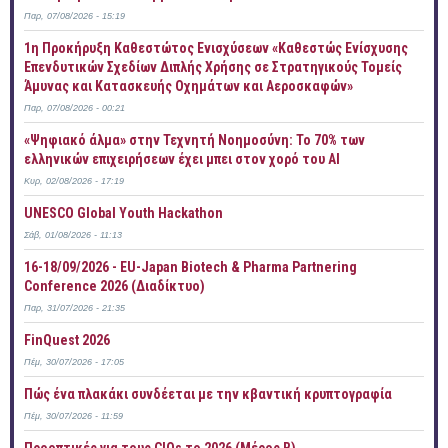
Παρ, 07/08/2026 - 15:19
1η Προκήρυξη Καθεστώτος Ενισχύσεων «Καθεστώς Ενίσχυσης
Επενδυτικών Σχεδίων Διπλής Χρήσης σε Στρατηγικούς Τομείς
Άμυνας και Κατασκευής Οχημάτων και Αεροσκαφών»
Παρ, 07/08/2026 - 00:21
«Ψηφιακό άλμα» στην Τεχνητή Νοημοσύνη: Το 70% των
ελληνικών επιχειρήσεων έχει μπει στον χορό του AI
Κυρ, 02/08/2026 - 17:19
UNESCO Global Youth Hackathon
Σάβ, 01/08/2026 - 11:13
16-18/09/2026 - EU-Japan Biotech & Pharma Partnering
Conference 2026 (Διαδίκτυο)
Παρ, 31/07/2026 - 21:35
FinQuest 2026
Πέμ, 30/07/2026 - 17:05
Πώς ένα πλακάκι συνδέεται με την κβαντική κρυπτογραφία
Πέμ, 30/07/2026 - 11:59