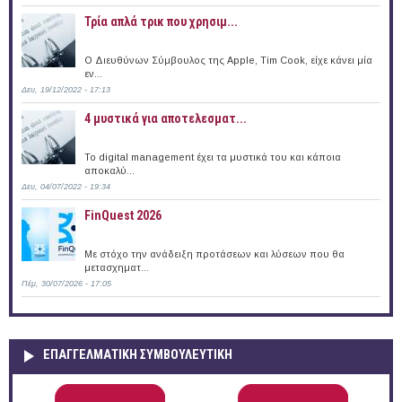
Τρία απλά τρικ που χρησιμ...
Ο Διευθύνων Σύμβουλος της Apple, Tim Cook, είχε κάνει μία
εν...
Δευ, 19/12/2022 - 17:13
4 μυστικά για αποτελεσματ...
Το digital management έχει τα μυστικά του και κάποια
αποκαλύ...
Δευ, 04/07/2022 - 19:34
FinQuest 2026
Με στόχο την ανάδειξη προτάσεων και λύσεων που θα
μετασχηματ...
Πέμ, 30/07/2026 - 17:05
ΕΠΑΓΓΕΛΜΑΤΙΚΉ ΣΥΜΒΟΥΛΕΥΤΙΚΉ