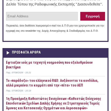
Δελτίο Τύπου της Ραδιοφωνικής Εκπομπής "Διασυνδεθείτε".
Παρακαλώ, όσοι διαθέτετε λογαριασμό e-mail του Δ.Π.Θ μην τον χρησιμοποιείτε για την
εγγραφή σας στο newsletter της Δομής Απασχόλησης & Σταδιοδρομίας του Δ.Π.Θ.
ΠΡOΣΦΑΤΑ AΡΘΡΑ
Έφτιαξαν ιούς με τεχνητή νοημοσύνη που εξολοθρεύουν
βακτήρια
Παρ, 07/08/2026 - 15:21
Το «παράδοξο» του ελληνικού R&D: Αυξάνονται τα κονδύλια,
αλλά μικραίνει το κομμάτι από την «πίτα» του ΑΕΠ
Παρ, 07/08/2026 - 15:19
1η Προκήρυξη Καθεστώτος Ενισχύσεων «Καθεστώς Ενίσχυσης
Επενδυτικών Σχεδίων Διπλής Χρήσης σε Στρατηγικούς Τομείς
Άμυνας και Κατασκευής Οχημάτων και Αεροσκαφών»