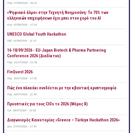
Παρ, 07/08/2026 - 00:21
«Ψηφιακό άλμα» στην Τεχνητή Νοημοσύνη: Το 70% των
ελληνικών επιχειρήσεων έχει μπει στον χορό του AI
Κυρ, 02/08/2026 - 17:19
UNESCO Global Youth Hackathon
Σάβ, 01/08/2026 - 11:13
16-18/09/2026 - EU-Japan Biotech & Pharma Partnering
Conference 2026 (Διαδίκτυο)
Παρ, 31/07/2026 - 21:35
FinQuest 2026
Πέμ, 30/07/2026 - 17:05
Πώς ένα πλακάκι συνδέεται με την κβαντική κρυπτογραφία
Πέμ, 30/07/2026 - 11:59
Προοπτικές για τους CIOs το 2026 (Μέρος Β)
Τρί, 28/07/2026 - 13:59
Διαγωνισμός Καινοτομίας «Greece – Türkiye Hackathon 2026»
Δευ, 27/07/2026 - 17:55