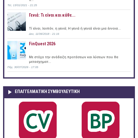
Τετ, 13/01/2021 - 21:25
Γενιά: Τι είναι και κάθε...
Τί είναι, λοιπόν, η γενιά; Η γενιά ή γενεά είναι μια έννοια...
Δευ, 11/06/2018 - 21:16
FinQuest 2026
Με στόχο την ανάδειξη προτάσεων και λύσεων που θα
μετασχηματ...
Πέμ, 30/07/2026 - 17:05
ΕΠΑΓΓΕΛΜΑΤΙΚΉ ΣΥΜΒΟΥΛΕΥΤΙΚΉ