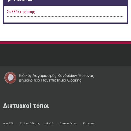
Συλλέκτης ροής
Δικτυακοί τόποι
Δ.Α.ΣΤΑ.
Γ. Διασύνδεσης
Μ.Κ.Ε.
Europe Direct
Euraxess