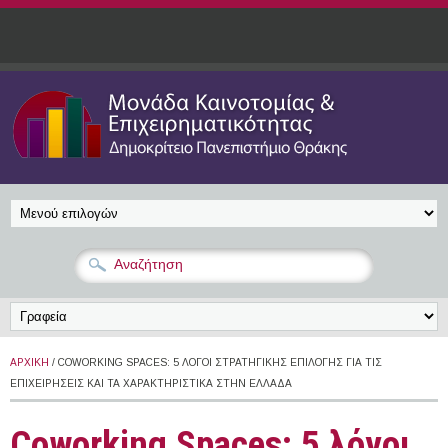
Παράκαμψη προς το κυρίως περιεχόμενο
ΑΡΧΙΚΉ
/ COWORKING SPACES: 5 ΛΌΓΟΙ ΣΤΡΑΤΗΓΙΚΉΣ ΕΠΙΛΟΓΉΣ ΓΙΑ ΤΙΣ
ΕΠΙΧΕΙΡΉΣΕΙΣ ΚΑΙ ΤΑ ΧΑΡΑΚΤΗΡΙΣΤΙΚΆ ΣΤΗΝ ΕΛΛΆΔΑ
Coworking Spaces: 5 λόγοι