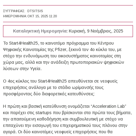
ΣΥΓΓΡΑΦΈΑΣ:
DTSITSIS
ΗΜΕΡΟΜΗΝΊΑ:
ΟΚΤ 15, 2025 11:20
Καταληκτική Ημερομηνία:
Κυριακή, 9 Νοέμβριος, 2025
Το Start4Health25, το καινοτόμο πρόγραμμα του Κέντρου
Ψηφιακής Καινοτομίας της Pfizer, ξεκινά τον 4ο κύκλο του, με
στόχο την ενδυνάμωση του οικοσυστήματος καινοτομίας στη
χώρα μας, αλλά και την ανάδειξη πρωτοποριακών ψηφιακών
λύσεων στην Υγεία.
Ο 4ος κύκλος του Start4Health25 απευθύνεται σε νεοφυείς
επιχειρήσεις ανάλογα με το στάδιο ωρίμανσής τους
προσφέροντας δύο διαφορετικές κατευθύνσεις:
Η πρώτη και βασική κατεύθυνση ονομάζεται “Acceleration Lab”
και παρέχει στις startups που βρίσκονται στα πρώτα τους βήματα,
την απαιτούμενη καθοδήγηση και συμβουλευτική με στόχο να
επιταχύνει την εισαγωγή του επιχειρηματικού τους πλάνου στην
αγορά. Οι δύο καινοτόμες νεοφυείς επιχειρήσεις που θα