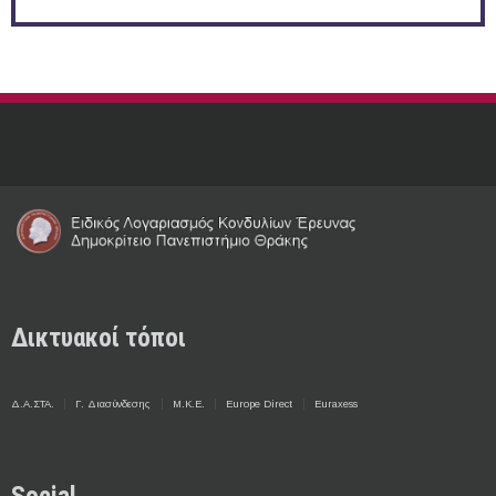
Δικτυακοί τόποι
Δ.Α.ΣΤΑ.
Γ. Διασύνδεσης
Μ.Κ.Ε.
Europe Direct
Euraxess