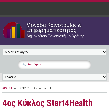
Παράκαμψη προς το κυρίως περιεχόμενο
ΑΡΧΙΚΉ
/ 4ΟΣ ΚΎΚΛΟΣ START4HEALTH
4ος Κύκλος Start4Health