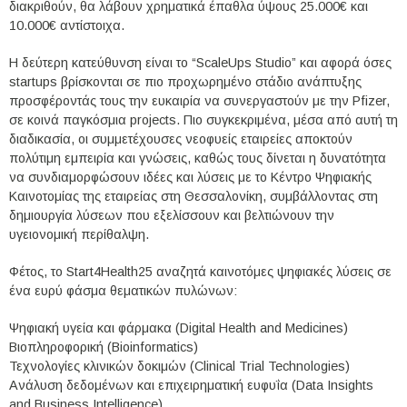
διακριθούν, θα λάβουν χρηματικά έπαθλα ύψους 25.000€ και
10.000€ αντίστοιχα.
Η δεύτερη κατεύθυνση είναι το “ScaleUps Studio” και αφορά όσες
startups βρίσκονται σε πιο προχωρημένο στάδιο ανάπτυξης
προσφέροντάς τους την ευκαιρία να συνεργαστούν με την Pfizer,
σε κοινά παγκόσμια projects. Πιο συγκεκριμένα, μέσα από αυτή τη
διαδικασία, οι συμμετέχουσες νεοφυείς εταιρείες αποκτούν
πολύτιμη εμπειρία και γνώσεις, καθώς τους δίνεται η δυνατότητα
να συνδιαμορφώσουν ιδέες και λύσεις με το Κέντρο Ψηφιακής
Καινοτομίας της εταιρείας στη Θεσσαλονίκη, συμβάλλοντας στη
δημιουργία λύσεων που εξελίσσουν και βελτιώνουν την
υγειονομική περίθαλψη.
Φέτος, το Start4Health25 αναζητά καινοτόμες ψηφιακές λύσεις σε
ένα ευρύ φάσμα θεματικών πυλώνων:
Ψηφιακή υγεία και φάρμακα (Digital Health and Medicines)
Βιοπληροφορική (Bioinformatics)
Τεχνολογίες κλινικών δοκιμών (Clinical Trial Technologies)
Ανάλυση δεδομένων και επιχειρηματική ευφυΐα (Data Insights
and Business Intelligence)