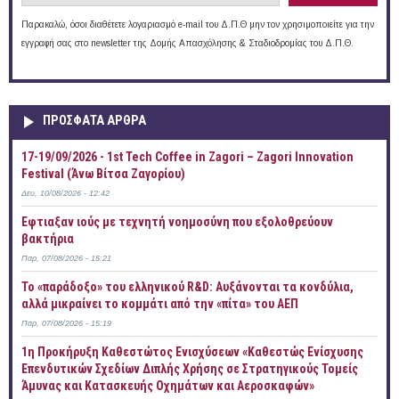
Παρακαλώ, όσοι διαθέτετε λογαριασμό e-mail του Δ.Π.Θ μην τον χρησιμοποιείτε για την
εγγραφή σας στο newsletter της Δομής Απασχόλησης & Σταδιοδρομίας του Δ.Π.Θ.
ΠΡOΣΦΑΤΑ AΡΘΡΑ
17-19/09/2026 - 1st Tech Coffee in Zagori – Zagori Innovation
Festival (Άνω Βίτσα Ζαγορίου)
Δευ, 10/08/2026 - 12:42
Έφτιαξαν ιούς με τεχνητή νοημοσύνη που εξολοθρεύουν
βακτήρια
Παρ, 07/08/2026 - 15:21
Το «παράδοξο» του ελληνικού R&D: Αυξάνονται τα κονδύλια,
αλλά μικραίνει το κομμάτι από την «πίτα» του ΑΕΠ
Παρ, 07/08/2026 - 15:19
1η Προκήρυξη Καθεστώτος Ενισχύσεων «Καθεστώς Ενίσχυσης
Επενδυτικών Σχεδίων Διπλής Χρήσης σε Στρατηγικούς Τομείς
Άμυνας και Κατασκευής Οχημάτων και Αεροσκαφών»