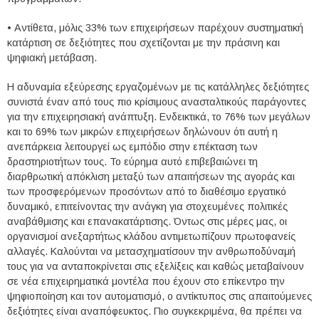
• Αντίθετα, μόλις 33% των επιχειρήσεων παρέχουν συστηματική
κατάρτιση σε δεξιότητες που σχετίζονται με την πράσινη και
ψηφιακή μετάβαση.
Η αδυναμία εξεύρεσης εργαζομένων με τις κατάλληλες δεξιότητες
συνιστά έναν από τους πιο κρίσιμους ανασταλτικούς παράγοντες
για την επιχειρησιακή ανάπτυξη. Ενδεικτικά, το 76% των μεγάλων
και το 69% των μικρών επιχειρήσεων δηλώνουν ότι αυτή η
ανεπάρκεια λειτουργεί ως εμπόδιο στην επέκταση των
δραστηριοτήτων τους. Το εύρημα αυτό επιβεβαιώνει τη
διαρθρωτική απόκλιση μεταξύ των απαιτήσεων της αγοράς και
των προσφερόμενων προσόντων από το διαθέσιμο εργατικό
δυναμικό, επιτείνοντας την ανάγκη για στοχευμένες πολιτικές
αναβάθμισης και επανακατάρτισης. Όντως στις μέρες μας, οι
οργανισμοί ανεξαρτήτως κλάδου αντιμετωπίζουν πρωτοφανείς
αλλαγές. Καλούνται να μετασχηματίσουν την ανθρωποδύναμή
τους για να ανταποκρίνεται στις εξελίξεις και καθώς μεταβαίνουν
σε νέα επιχειρηματικά μοντέλα που έχουν στο επίκεντρο την
ψηφιοποίηση και τον αυτοματισμό, ο αντίκτυπος στις απαιτούμενες
δεξιότητες είναι αναπόφευκτος. Πιο συγκεκριμένα, θα πρέπει να