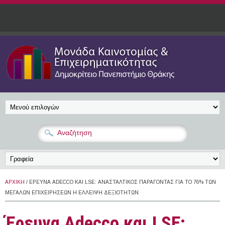
Παράκαμψη προς το κυρίως περιεχόμενο
ΑΡΧΙΚΉ
/ ΈΡΕΥΝΑ ADECCO ΚΑΙ LSE: ΑΝΑΣΤΑΛΤΙΚΌΣ ΠΑΡΆΓΟΝΤΑΣ ΓΙΑ ΤΟ 76% ΤΩΝ
ΜΕΓΆΛΩΝ ΕΠΙΧΕΙΡΉΣΕΩΝ Η ΈΛΛΕΙΨΗ ΔΕΞΙΟΤΉΤΩΝ
Έρευνα Adecco και LSE: