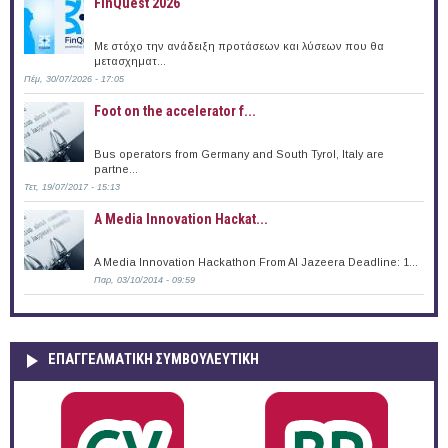
FinQuest 2026
Με στόχο την ανάδειξη προτάσεων και λύσεων που θα
μετασχηματ...
Πέμ, 30/07/2026 - 17:05
Foot on the accelerator f...
Bus operators from Germany and South Tyrol, Italy are
partne...
Τετ, 19/07/2017 - 15:13
A Media Innovation Hackat...
A Media Innovation Hackathon From Al Jazeera Deadline: 1...
Παρ, 03/10/2014 - 09:59
ΕΠΑΓΓΕΛΜΑΤΙΚΉ ΣΥΜΒΟΥΛΕΥΤΙΚΉ