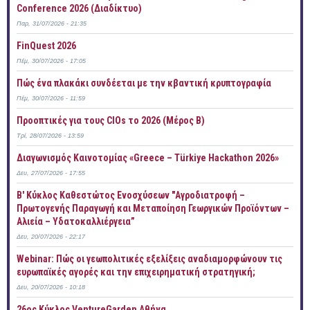
Conference 2026 (Διαδίκτυο)
Παρ, 31/07/2026 - 21:35
FinQuest 2026
Πέμ, 30/07/2026 - 17:05
Πώς ένα πλακάκι συνδέεται με την κβαντική κρυπτογραφία
Πέμ, 30/07/2026 - 11:59
Προοπτικές για τους CIOs το 2026 (Μέρος Β)
Τρί, 28/07/2026 - 13:59
Διαγωνισμός Καινοτομίας «Greece – Türkiye Hackathon 2026»
Δευ, 27/07/2026 - 17:55
B' Κύκλος Καθεστώτος Ενοσχύσεων "Αγροδιατροφή –
Πρωτογενής Παραγωγή και Μεταποίηση Γεωργικών Προϊόντων –
Αλιεία – Υδατοκαλλιέργεια”
Δευ, 20/07/2026 - 22:17
Webinar: Πώς οι γεωπολιτικές εξελίξεις αναδιαμορφώνουν τις
ευρωπαϊκές αγορές και την επιχειρηματική στρατηγική;
Δευ, 20/07/2026 - 10:18
26ος Κύκλος VentureGarden Αθήνα