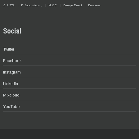
Δ.Α.ΣΤΑ.
Γ. Διασύνδεσης
Μ.Κ.Ε.
Europe Direct
Euraxess
Social
Twitter
Facebook
Instagram
LinkedIn
Mixcloud
YouTube