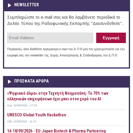
NEWSLETTER
Συμπληρώστε το e-mail σας και θα λαμβάνετε περιοδικά το
Δελτίο Τύπου της Ραδιοφωνικής Εκπομπής "Διασυνδεθείτε".
Παρακαλώ, όσοι διαθέτετε λογαριασμό e-mail του Δ.Π.Θ μην τον χρησιμοποιείτε για την
εγγραφή σας στο newsletter της Δομής Απασχόλησης & Σταδιοδρομίας του Δ.Π.Θ.
ΠΡOΣΦΑΤΑ AΡΘΡΑ
«Ψηφιακό άλμα» στην Τεχνητή Νοημοσύνη: Το 70% των
ελληνικών επιχειρήσεων έχει μπει στον χορό του AI
Κυρ, 02/08/2026 - 17:19
UNESCO Global Youth Hackathon
Σάβ, 01/08/2026 - 11:13
16-18/09/2026 - EU-Japan Biotech & Pharma Partnering