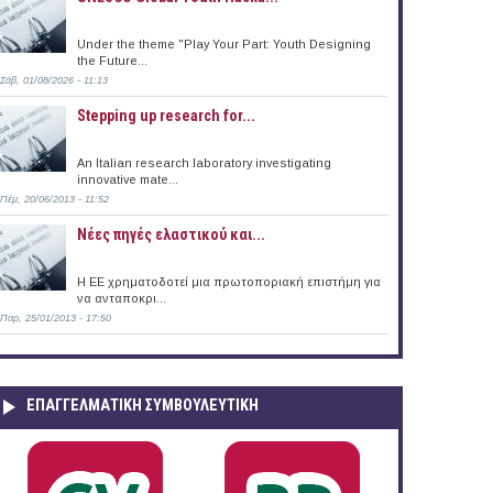
Under the theme "Play Your Part: Youth Designing
the Future...
Σάβ, 01/08/2026 - 11:13
Stepping up research for...
An Italian research laboratory investigating
innovative mate...
Πέμ, 20/06/2013 - 11:52
Νέες πηγές ελαστικού και...
Η ΕΕ χρηματοδοτεί μια πρωτοποριακή επιστήμη για
να ανταποκρι...
Παρ, 25/01/2013 - 17:50
ΕΠΑΓΓΕΛΜΑΤΙΚΉ ΣΥΜΒΟΥΛΕΥΤΙΚΉ