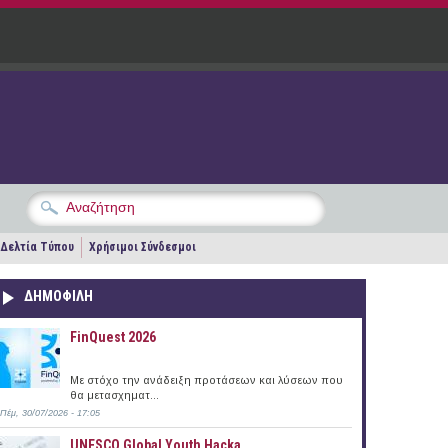
Δελτία Τύπου
Χρήσιμοι Σύνδεσμοι
ΔΗΜΟΦΙΛΗ
FinQuest 2026
Με στόχο την ανάδειξη προτάσεων και λύσεων που
θα μετασχηματ...
Πέμ, 30/07/2026 - 17:05
UNESCO Global Youth Hacka...