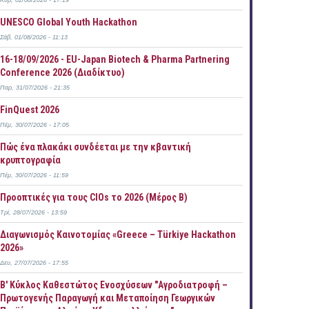
Κυρ, 02/08/2026 - 17:19
UNESCO Global Youth Hackathon
Σάβ, 01/08/2026 - 11:13
16-18/09/2026 - EU-Japan Biotech & Pharma Partnering
Conference 2026 (Διαδίκτυο)
Παρ, 31/07/2026 - 21:35
FinQuest 2026
Πέμ, 30/07/2026 - 17:05
Πώς ένα πλακάκι συνδέεται με την κβαντική
κρυπτογραφία
Πέμ, 30/07/2026 - 11:59
Προοπτικές για τους CIOs το 2026 (Μέρος Β)
Τρί, 28/07/2026 - 13:59
Διαγωνισμός Καινοτομίας «Greece – Türkiye Hackathon
2026»
Δευ, 27/07/2026 - 17:55
B' Κύκλος Καθεστώτος Ενοσχύσεων "Αγροδιατροφή –
Πρωτογενής Παραγωγή και Μεταποίηση Γεωργικών