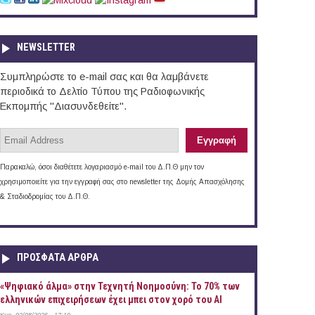
NEWSLETTER
Συμπληρώστε το e-mail σας και θα λαμβάνετε
περιοδικά το Δελτίο Τύπου της Ραδιοφωνικής
Εκπομπής "Διασυνδεθείτε".
Παρακαλώ, όσοι διαθέτετε λογαριασμό e-mail του Δ.Π.Θ μην τον
χρησιμοποιείτε για την εγγραφή σας στο newsletter της Δομής Απασχόλησης
& Σταδιοδρομίας του Δ.Π.Θ.
ΠΡOΣΦΑΤΑ AΡΘΡΑ
«Ψηφιακό άλμα» στην Τεχνητή Νοημοσύνη: Το 70% των
ελληνικών επιχειρήσεων έχει μπει στον χορό του AI