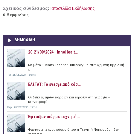
Σχετικός σύνδεσμος:
Ιστοσελίδα Εκδήλωσης
615 εμφανίσεις
ΔΗΜΟΦΙΛΗ
20-21/09/2024 - InnoHealt...
Με μότο "Health Tech for Humanity", η επιτυχημένη υβριδική
ε...
Τετ, 15/05/2024 - 08:49
ΕΛΣΤΑΤ: Το ενεργειακό κόσ...
Οι δείκτες τιμών εισροών και εκροών στη γεωργία –
κτηνοτροφί...
Πέμ, 15/09/2022 - 14:18
Έφτιαξαν ιούς με τεχνητή...
Φανταστείτε έναν κόσμο όπου η Tεχνητή Nοημοσύνη δεν