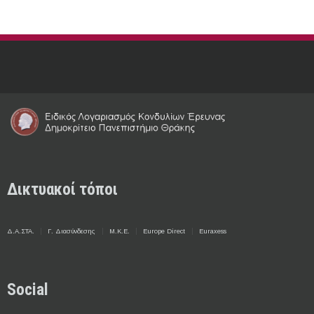
Δικτυακοί τόποι
Δ.Α.ΣΤΑ.
Γ. Διασύνδεσης
Μ.Κ.Ε.
Europe Direct
Euraxess
Social