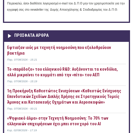
Παρακαλώ, όσοι διαθέτετε λογαριασμό e-mail του Δ.Π.Θ μην τον χρησιμοποιείτε για την
εγγραφή σας στο newsletter της Δομής Απασχόλησης & Σταδιοδρομίας του Δ.Π.Θ.
ΠΡOΣΦΑΤΑ AΡΘΡΑ
Έφτιαξαν ιούς με τεχνητή νοημοσύνη που εξολοθρεύουν
βακτήρια
Παρ, 07/08/2026 - 15:21
Το «παράδοξο» του ελληνικού R&D: Αυξάνονται τα κονδύλια,
αλλά μικραίνει το κομμάτι από την «πίτα» του ΑΕΠ
Παρ, 07/08/2026 - 15:19
1η Προκήρυξη Καθεστώτος Ενισχύσεων «Καθεστώς Ενίσχυσης
Επενδυτικών Σχεδίων Διπλής Χρήσης σε Στρατηγικούς Τομείς
Άμυνας και Κατασκευής Οχημάτων και Αεροσκαφών»
Παρ, 07/08/2026 - 00:21
«Ψηφιακό άλμα» στην Τεχνητή Νοημοσύνη: Το 70% των
ελληνικών επιχειρήσεων έχει μπει στον χορό του AI
Κυρ, 02/08/2026 - 17:19