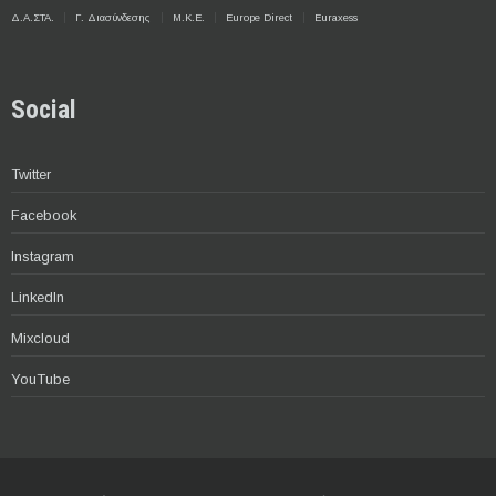
Δ.Α.ΣΤΑ.
Γ. Διασύνδεσης
Μ.Κ.Ε.
Europe Direct
Euraxess
Social
Twitter
Facebook
Instagram
LinkedIn
Mixcloud
YouTube