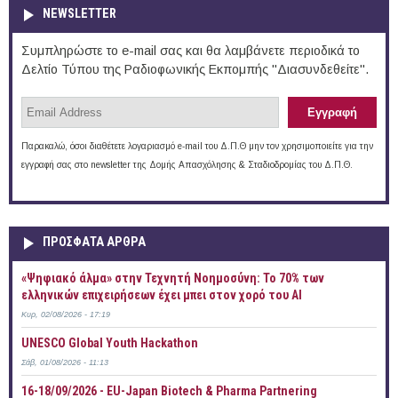
NEWSLETTER
Συμπληρώστε το e-mail σας και θα λαμβάνετε περιοδικά το
Δελτίο Τύπου της Ραδιοφωνικής Εκπομπής "Διασυνδεθείτε".
Παρακαλώ, όσοι διαθέτετε λογαριασμό e-mail του Δ.Π.Θ μην τον χρησιμοποιείτε για την
εγγραφή σας στο newsletter της Δομής Απασχόλησης & Σταδιοδρομίας του Δ.Π.Θ.
ΠΡOΣΦΑΤΑ AΡΘΡΑ
«Ψηφιακό άλμα» στην Τεχνητή Νοημοσύνη: Το 70% των
ελληνικών επιχειρήσεων έχει μπει στον χορό του AI
Κυρ, 02/08/2026 - 17:19
UNESCO Global Youth Hackathon
Σάβ, 01/08/2026 - 11:13
16-18/09/2026 - EU-Japan Biotech & Pharma Partnering