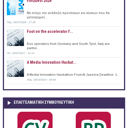
FinQuest 2026
Με στόχο την ανάδειξη προτάσεων και λύσεων που θα
μετασχηματ...
Πέμ, 30/07/2026 - 17:05
Foot on the accelerator f...
Bus operators from Germany and South Tyrol, Italy are
partne...
Τετ, 19/07/2017 - 15:13
A Media Innovation Hackat...
A Media Innovation Hackathon From Al Jazeera Deadline: 1...
Παρ, 03/10/2014 - 09:59
ΕΠΑΓΓΕΛΜΑΤΙΚΉ ΣΥΜΒΟΥΛΕΥΤΙΚΉ