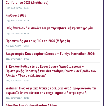
Conference 2026 (Διαδίκτυο)
Παρ, 31/07/2026 - 21:35
FinQuest 2026
Πέμ, 30/07/2026 - 17:05
Πώς ένα πλακάκι συνδέεται με την κβαντική κρυπτογραφία
Πέμ, 30/07/2026 - 11:59
Προοπτικές για τους CIOs το 2026 (Μέρος Β)
Τρί, 28/07/2026 - 13:59
Διαγωνισμός Καινοτομίας «Greece – Türkiye Hackathon 2026»
Δευ, 27/07/2026 - 17:55
B' Κύκλος Καθεστώτος Ενοσχύσεων "Αγροδιατροφή –
Πρωτογενής Παραγωγή και Μεταποίηση Γεωργικών Προϊόντων –
Αλιεία – Υδατοκαλλιέργεια”
Δευ, 20/07/2026 - 22:17
Webinar: Πώς οι γεωπολιτικές εξελίξεις αναδιαμορφώνουν τις
ευρωπαϊκές αγορές και την επιχειρηματική στρατηγική;
Δευ, 20/07/2026 - 10:18
26ος Κύκλος VentureGarden Αθήνα