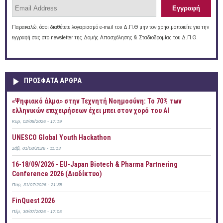
Παρακαλώ, όσοι διαθέτετε λογαριασμό e-mail του Δ.Π.Θ μην τον χρησιμοποιείτε για την
εγγραφή σας στο newsletter της Δομής Απασχόλησης & Σταδιοδρομίας του Δ.Π.Θ.
ΠΡOΣΦΑΤΑ AΡΘΡΑ
«Ψηφιακό άλμα» στην Τεχνητή Νοημοσύνη: Το 70% των
ελληνικών επιχειρήσεων έχει μπει στον χορό του AI
Κυρ, 02/08/2026 - 17:19
UNESCO Global Youth Hackathon
Σάβ, 01/08/2026 - 11:13
16-18/09/2026 - EU-Japan Biotech & Pharma Partnering
Conference 2026 (Διαδίκτυο)
Παρ, 31/07/2026 - 21:35
FinQuest 2026
Πέμ, 30/07/2026 - 17:05