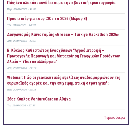
Πώς ένα πλακάκι συνδέεται με την κβαντική κρυπτογραφία
Πέμ, 30/07/2026 - 11:59
Προοπτικές για τους CIOs το 2026 (Μέρος Β)
Τρί, 28/07/2026 - 13:59
Διαγωνισμός Καινοτομίας «Greece – Türkiye Hackathon 2026»
Δευ, 27/07/2026 - 17:55
B' Κύκλος Καθεστώτος Ενοσχύσεων "Αγροδιατροφή –
Πρωτογενής Παραγωγή και Μεταποίηση Γεωργικών Προϊόντων –
Αλιεία – Υδατοκαλλιέργεια”
Δευ, 20/07/2026 - 22:17
Webinar: Πώς οι γεωπολιτικές εξελίξεις αναδιαμορφώνουν τις
ευρωπαϊκές αγορές και την επιχειρηματική στρατηγική;
Δευ, 20/07/2026 - 10:18
26ος Κύκλος VentureGarden Αθήνα
Τετ, 15/07/2026 - 17:37
Περισσότερα