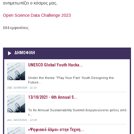
αντιμετωπίζει ο κόσμος μας.
Open Science Data Challenge 2023
684 εμφανίσεις
ΔΗΜΟΦΙΛΗ
UNESCO Global Youth Hacka...
Under the theme "Play Your Part: Youth Designing the
Future...
Σάβ, 01/08/2026 - 11:13
13/10/2021 - 6th Annual S...
To 6ο Annual Sustainability Summit διοργανώνεται φέτος από
τ...
Δευ, 04/10/2021 - 12:29
«Ψηφιακό άλμα» στην Τεχνη...