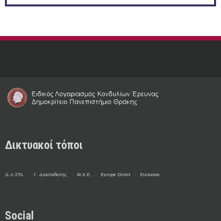
Δικτυακοί τόποι
Δ.Α.ΣΤΑ.
Γ. Διασύνδεσης
Μ.Κ.Ε.
Europe Direct
Euraxess
Social