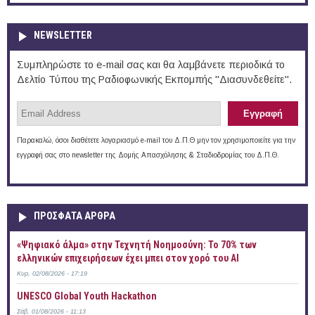
NEWSLETTER
Συμπληρώστε το e-mail σας και θα λαμβάνετε περιοδικά το
Δελτίο Τύπου της Ραδιοφωνικής Εκπομπής "Διασυνδεθείτε".
Παρακαλώ, όσοι διαθέτετε λογαριασμό e-mail του Δ.Π.Θ μην τον χρησιμοποιείτε για την
εγγραφή σας στο newsletter της Δομής Απασχόλησης & Σταδιοδρομίας του Δ.Π.Θ.
ΠΡOΣΦΑΤΑ AΡΘΡΑ
«Ψηφιακό άλμα» στην Τεχνητή Νοημοσύνη: Το 70% των
ελληνικών επιχειρήσεων έχει μπει στον χορό του AI
Κυρ, 02/08/2026 - 17:19
UNESCO Global Youth Hackathon
Σάβ, 01/08/2026 - 11:13