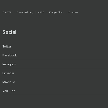
Δ.Α.ΣΤΑ.
Γ. Διασύνδεσης
Μ.Κ.Ε.
Europe Direct
Euraxess
Social
Twitter
Facebook
Instagram
LinkedIn
Mixcloud
YouTube