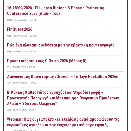
16-18/09/2026 - EU-Japan Biotech & Pharma Partnering
Conference 2026 (Διαδίκτυο)
Παρ, 31/07/2026 - 21:35
FinQuest 2026
Πέμ, 30/07/2026 - 17:05
Πώς ένα πλακάκι συνδέεται με την κβαντική κρυπτογραφία
Πέμ, 30/07/2026 - 11:59
Προοπτικές για τους CIOs το 2026 (Μέρος Β)
Τρί, 28/07/2026 - 13:59
Διαγωνισμός Καινοτομίας «Greece – Türkiye Hackathon 2026»
Δευ, 27/07/2026 - 17:55
B' Κύκλος Καθεστώτος Ενοσχύσεων "Αγροδιατροφή –
Πρωτογενής Παραγωγή και Μεταποίηση Γεωργικών Προϊόντων –
Αλιεία – Υδατοκαλλιέργεια”
Δευ, 20/07/2026 - 22:17
Webinar: Πώς οι γεωπολιτικές εξελίξεις αναδιαμορφώνουν τις
ευρωπαϊκές αγορές και την επιχειρηματική στρατηγική;