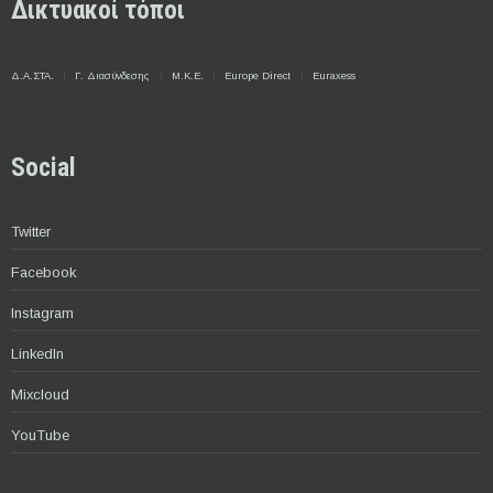
Δικτυακοί τόποι
Δ.Α.ΣΤΑ.
Γ. Διασύνδεσης
Μ.Κ.Ε.
Europe Direct
Euraxess
Social
Twitter
Facebook
Instagram
LinkedIn
Mixcloud
YouTube