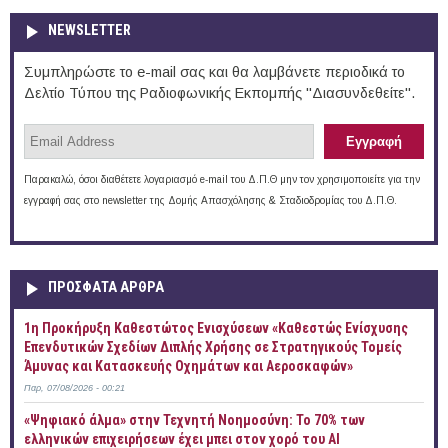
NEWSLETTER
Συμπληρώστε το e-mail σας και θα λαμβάνετε περιοδικά το
Δελτίο Τύπου της Ραδιοφωνικής Εκπομπής "Διασυνδεθείτε".
Παρακαλώ, όσοι διαθέτετε λογαριασμό e-mail του Δ.Π.Θ μην τον χρησιμοποιείτε για την
εγγραφή σας στο newsletter της Δομής Απασχόλησης & Σταδιοδρομίας του Δ.Π.Θ.
ΠΡOΣΦΑΤΑ AΡΘΡΑ
1η Προκήρυξη Καθεστώτος Ενισχύσεων «Καθεστώς Ενίσχυσης
Επενδυτικών Σχεδίων Διπλής Χρήσης σε Στρατηγικούς Τομείς
Άμυνας και Κατασκευής Οχημάτων και Αεροσκαφών»
Παρ, 07/08/2026 - 00:21
«Ψηφιακό άλμα» στην Τεχνητή Νοημοσύνη: Το 70% των
ελληνικών επιχειρήσεων έχει μπει στον χορό του AI