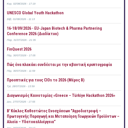
Κυρ, 02/08/2026 - 17:19
UNESCO Global Youth Hackathon
Σάβ, 01/08/2026 - 11:13
16-18/09/2026 - EU-Japan Biotech & Pharma Partnering
Conference 2026 (Διαδίκτυο)
Παρ, 31/07/2026 - 21:35
FinQuest 2026
Πέμ, 30/07/2026 - 17:05
Πώς ένα πλακάκι συνδέεται με την κβαντική κρυπτογραφία
Πέμ, 30/07/2026 - 11:59
Προοπτικές για τους CIOs το 2026 (Μέρος Β)
Τρί, 28/07/2026 - 13:59
Διαγωνισμός Καινοτομίας «Greece – Türkiye Hackathon 2026»
Δευ, 27/07/2026 - 17:55
B' Κύκλος Καθεστώτος Ενοσχύσεων "Αγροδιατροφή –
Πρωτογενής Παραγωγή και Μεταποίηση Γεωργικών Προϊόντων –
Αλιεία – Υδατοκαλλιέργεια”