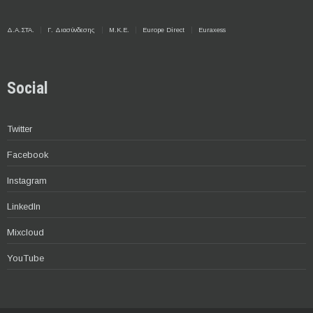
Δ.Α.ΣΤΑ.
Γ. Διασύνδεσης
Μ.Κ.Ε.
Europe Direct
Euraxess
Social
Twitter
Facebook
Instagram
LinkedIn
Mixcloud
YouTube