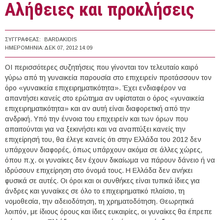
Αλήθειες και προκλήσεις
ΣΥΓΓΡΑΦΈΑΣ:
BARDAKIDIS
ΗΜΕΡΟΜΗΝΊΑ:
ΔΕΚ 07, 2012 14:09
ΟΙ περισσότερες συζητήσεις που γίνονται τον τελευταίο καιρό
γύρω από τη γυναικεία παρουσία στο επιχειρείν προτάσσουν τον
όρο «γυναικεία επιχειρηματικότητα». Έχει ενδιαφέρον να
απαντήσει κανείς στο ερώτημα αν υφίσταται ο όρος «γυναικεία
επιχειρηματικότητα» και αν αυτή είναι διαφορετική από την
ανδρική. Υπό την έννοια του επιχειρείν και των όρων που
απαιτούνται για να ξεκινήσει και να αναπτύξει κανείς την
επιχείρησή του, θα έλεγε κανείς ότι στην Ελλάδα του 2012 δεν
υπάρχουν διαφορές, όπως υπάρχουν ακόμα σε άλλες χώρες,
όπου π.χ. οι γυναίκες δεν έχουν δικαίωμα να πάρουν δάνειο ή να
ιδρύσουν επιχείρηση στο όνομά τους. Η Ελλάδα δεν ανήκει
φυσικά σε αυτές. Οι όροι και οι συνθήκες είναι τυπικά ίδιες για
άνδρες και γυναίκες σε όλο το επιχειρηματικό πλαίσιο, τη
νομοθεσία, την αδειοδότηση, τη χρηματοδότηση. Θεωρητικά
λοιπόν, με ίδιους όρους και ίδιες ευκαιρίες, οι γυναίκες θα έπρεπε