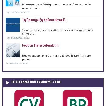
Με στόχο την ανάδειξη προτάσεων και λύσεων που θα
μετασχηματ...
Πέμ, 30/07/2026 - 17:05
1η Προκήρυξη Καθεστώτος Ε...
Σκοπός του παρόντος καθεστώτος είναι η ενίσχυση των
επενδυτι...
Παρ, 07/08/2026 - 00:21
Foot on the accelerator f...
Bus operators from Germany and South Tyrol, Italy are
partne...
Τετ, 19/07/2017 - 15:13
ΕΠΑΓΓΕΛΜΑΤΙΚΉ ΣΥΜΒΟΥΛΕΥΤΙΚΉ