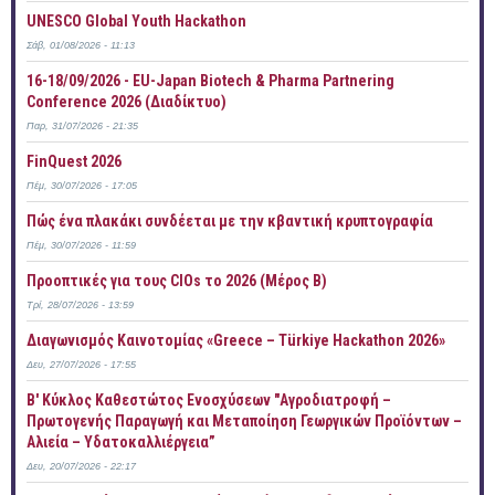
UNESCO Global Youth Hackathon
Σάβ, 01/08/2026 - 11:13
16-18/09/2026 - EU-Japan Biotech & Pharma Partnering
Conference 2026 (Διαδίκτυο)
Παρ, 31/07/2026 - 21:35
FinQuest 2026
Πέμ, 30/07/2026 - 17:05
Πώς ένα πλακάκι συνδέεται με την κβαντική κρυπτογραφία
Πέμ, 30/07/2026 - 11:59
Προοπτικές για τους CIOs το 2026 (Μέρος Β)
Τρί, 28/07/2026 - 13:59
Διαγωνισμός Καινοτομίας «Greece – Türkiye Hackathon 2026»
Δευ, 27/07/2026 - 17:55
B' Κύκλος Καθεστώτος Ενοσχύσεων "Αγροδιατροφή –
Πρωτογενής Παραγωγή και Μεταποίηση Γεωργικών Προϊόντων –
Αλιεία – Υδατοκαλλιέργεια”
Δευ, 20/07/2026 - 22:17