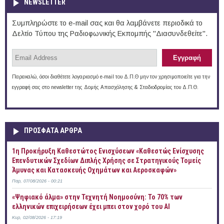
NEWSLETTER
Συμπληρώστε το e-mail σας και θα λαμβάνετε περιοδικά το
Δελτίο Τύπου της Ραδιοφωνικής Εκπομπής "Διασυνδεθείτε".
Παρακαλώ, όσοι διαθέτετε λογαριασμό e-mail του Δ.Π.Θ μην τον χρησιμοποιείτε για την
εγγραφή σας στο newsletter της Δομής Απασχόλησης & Σταδιοδρομίας του Δ.Π.Θ.
ΠΡOΣΦΑΤΑ AΡΘΡΑ
1η Προκήρυξη Καθεστώτος Ενισχύσεων «Καθεστώς Ενίσχυσης
Επενδυτικών Σχεδίων Διπλής Χρήσης σε Στρατηγικούς Τομείς
Άμυνας και Κατασκευής Οχημάτων και Αεροσκαφών»
Παρ, 07/08/2026 - 00:21
«Ψηφιακό άλμα» στην Τεχνητή Νοημοσύνη: Το 70% των
ελληνικών επιχειρήσεων έχει μπει στον χορό του AI
Κυρ, 02/08/2026 - 17:19