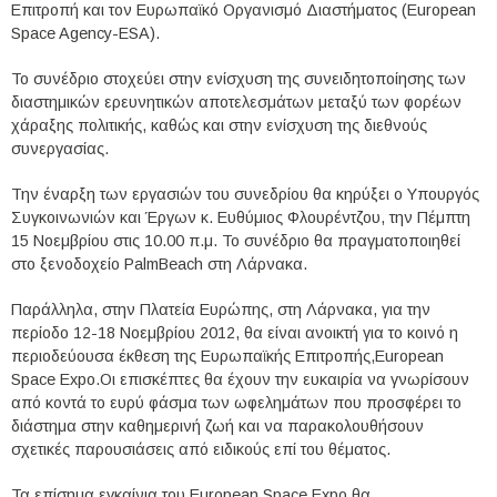
Επιτροπή και τον Ευρωπαϊκό Οργανισμό Διαστήματος (European
Space Agency-ESA).
Το συνέδριο στοχεύει στην ενίσχυση της συνειδητοποίησης των
διαστημικών ερευνητικών αποτελεσμάτων μεταξύ των φορέων
χάραξης πολιτικής, καθώς και στην ενίσχυση της διεθνούς
συνεργασίας.
Την έναρξη των εργασιών του συνεδρίου θα κηρύξει ο Υπουργός
Συγκοινωνιών και Έργων κ. Ευθύμιος Φλουρέντζου, την Πέμπτη
15 Νοεμβρίου στις 10.00 π.μ. Το συνέδριο θα πραγματοποιηθεί
στο ξενοδοχείο PalmBeach στη Λάρνακα.
Παράλληλα, στην Πλατεία Ευρώπης, στη Λάρνακα, για την
περίοδο 12-18 Νοεμβρίου 2012, θα είναι ανοικτή για το κοινό η
περιοδεύουσα έκθεση της Ευρωπαϊκής Επιτροπής,European
Space Expo.Οι επισκέπτες θα έχουν την ευκαιρία να γνωρίσουν
από κοντά το ευρύ φάσμα των ωφελημάτων που προσφέρει το
διάστημα στην καθημερινή ζωή και να παρακολουθήσουν
σχετικές παρουσιάσεις από ειδικούς επί του θέματος.
Τα επίσημα εγκαίνια του European Space Expo θα