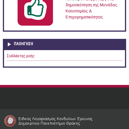
δημοσκόπηση της Μονάδας
Καινοτομίας &
Επιχειρηματικότητας
ΠΛΟΉΓΗΣΗ
Συλλέκτης ροής