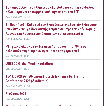
Το «παράδοξο» του ελληνικού R&D: Αυξάνονται τα κονδύλια,
αλλά μικραίνει το κομμάτι από την «πίτα» του ΑΕΠ
Παρ, 07/08/2026 - 15:19
1η Προκήρυξη Καθεστώτος Ενισχύσεων «Καθεστώς Ενίσχυσης
Επενδυτικών Σχεδίων Διπλής Χρήσης σε Στρατηγικούς Τομείς
Άμυνας και Κατασκευής Οχημάτων και Αεροσκαφών»
Παρ, 07/08/2026 - 00:21
«Ψηφιακό άλμα» στην Τεχνητή Νοημοσύνη: Το 70% των
ελληνικών επιχειρήσεων έχει μπει στον χορό του AI
Κυρ, 02/08/2026 - 17:19
UNESCO Global Youth Hackathon
Σάβ, 01/08/2026 - 11:13
16-18/09/2026 - EU-Japan Biotech & Pharma Partnering
Conference 2026 (Διαδίκτυο)
Παρ, 31/07/2026 - 21:35
FinQuest 2026
Πέμ, 30/07/2026 - 17:05