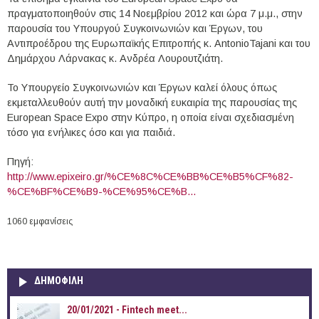
πραγματοποιηθούν στις 14 Νοεμβρίου 2012 και ώρα 7 μ.μ., στην
παρουσία του Υπουργού Συγκοινωνιών και Έργων, του
Αντιπροέδρου της Ευρωπαϊκής Επιτροπής κ. AntonioTajani και του
Δημάρχου Λάρνακας κ. Ανδρέα Λουρουτζιάτη.
Το Υπουργείο Συγκοινωνιών και Έργων καλεί όλους όπως
εκμεταλλευθούν αυτή την μοναδική ευκαιρία της παρουσίας της
European Space Expo στην Κύπρο, η οποία είναι σχεδιασμένη
τόσο για ενήλικες όσο και για παιδιά.
Πηγή:
http://www.epixeiro.gr/%CE%8C%CE%BB%CE%B5%CF%82-
%CE%BF%CE%B9-%CE%95%CE%B...
1060 εμφανίσεις
ΔΗΜΟΦΙΛΗ
20/01/2021 - Fintech meet...