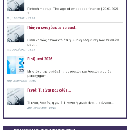
Fintech meetup: The age of embedded finance | 20.01.2021 -
1...
Τετ, 13/01/2021 - 21:25
Πώς να ενισχύσετε το cust...
Είναι κοινώς αποδεκτό ότι η υψηλή δέσμευση των πελατών
με μι...
Τετ, 22/12/2021 - 16:13
FinQuest 2026
Με στόχο την ανάδειξη προτάσεων και λύσεων που θα
μετασχηματ...
Πέμ, 30/07/2026 - 17:05
Γενιά: Τι είναι και κάθε...
Τί είναι, λοιπόν, η γενιά; Η γενιά ή γενεά είναι μια έννοια...
Δευ, 11/06/2018 - 21:16