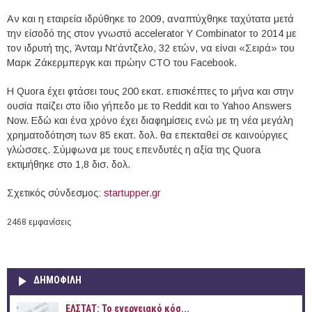
Αν και η εταιρεία ιδρύθηκε το 2009, αναπτύχθηκε ταχύτατα μετά
την είσοδό της στον γνωστό accelerator Υ Combinator το 2014 με
τον ιδρυτή της, Άνταμ Ντ’άντζελο, 32 ετών, να είναι «Σειρά» του
Μαρκ Ζάκερμπεργκ και πρώην CTO του Facebook.
H Quora έχει φτάσει τους 200 εκατ. επισκέπτες το μήνα και στην
ουσία παίζει στο ίδιο γήπεδο με τo Reddit και το Yahoo Answers
Now. Εδώ και ένα χρόνο έχει διαφημίσεις ενώ με τη νέα μεγάλη
χρηματοδότηση των 85 εκατ. δολ. θα επεκταθεί σε καινούργιες
γλώσσες. Σύμφωνα με τους επενδυτές η αξία της Quora
εκτιμήθηκε στο 1,8 δισ. δολ.
Σχετικός σύνδεσμος:
startupper.gr
2468 εμφανίσεις
ΔΗΜΟΦΙΛΗ
ΕΛΣΤΑΤ: Το ενεργειακό κόσ...