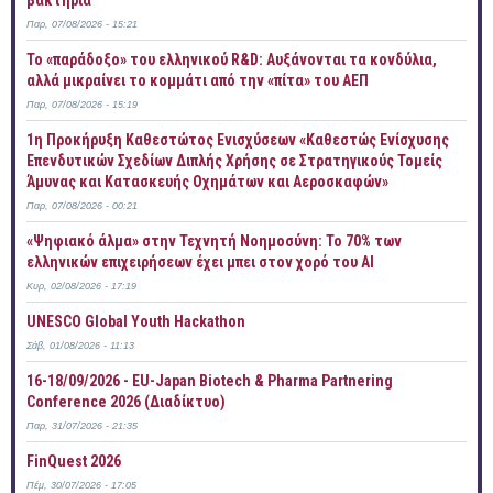
βακτήρια
Παρ, 07/08/2026 - 15:21
Το «παράδοξο» του ελληνικού R&D: Αυξάνονται τα κονδύλια,
αλλά μικραίνει το κομμάτι από την «πίτα» του ΑΕΠ
Παρ, 07/08/2026 - 15:19
1η Προκήρυξη Καθεστώτος Ενισχύσεων «Καθεστώς Ενίσχυσης
Επενδυτικών Σχεδίων Διπλής Χρήσης σε Στρατηγικούς Τομείς
Άμυνας και Κατασκευής Οχημάτων και Αεροσκαφών»
Παρ, 07/08/2026 - 00:21
«Ψηφιακό άλμα» στην Τεχνητή Νοημοσύνη: Το 70% των
ελληνικών επιχειρήσεων έχει μπει στον χορό του AI
Κυρ, 02/08/2026 - 17:19
UNESCO Global Youth Hackathon
Σάβ, 01/08/2026 - 11:13
16-18/09/2026 - EU-Japan Biotech & Pharma Partnering
Conference 2026 (Διαδίκτυο)
Παρ, 31/07/2026 - 21:35
FinQuest 2026
Πέμ, 30/07/2026 - 17:05