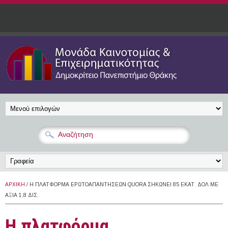
Παράκαμψη προς το κυρίως περιεχόμενο
ΑΡΧΙΚΉ
/ H ΠΛΑΤΦΌΡΜΑ ΕΡΩΤΟΑΠΑΝΤΉΣΕΩΝ QUΟRA ΣΗΚΏΝΕΙ 85 ΕΚΑΤ. ΔΟΛ ΜΕ
ΑΞΊΑ 1,8 ΔΙΣ.
H πλατφόρμα