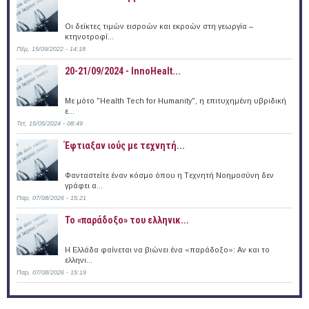
Οι δείκτες τιμών εισροών και εκροών στη γεωργία –
κτηνοτροφί...
Πέμ, 15/09/2022 - 14:18
20-21/09/2024 - InnoHealt...
Με μότο "Health Tech for Humanity", η επιτυχημένη υβριδική
ε...
Τετ, 15/05/2024 - 08:49
Έφτιαξαν ιούς με τεχνητή...
Φανταστείτε έναν κόσμο όπου η Tεχνητή Nοημοσύνη δεν
γράφει α...
Παρ, 07/08/2026 - 15:21
Το «παράδοξο» του ελληνικ...
Η Ελλάδα φαίνεται να βιώνει ένα «παράδοξο»: Αν και το
ελληνι...
Παρ, 07/08/2026 - 15:19