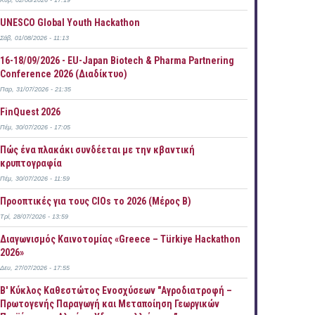
Κυρ, 02/08/2026 - 17:19
UNESCO Global Youth Hackathon
Σάβ, 01/08/2026 - 11:13
16-18/09/2026 - EU-Japan Biotech & Pharma Partnering
Conference 2026 (Διαδίκτυο)
Παρ, 31/07/2026 - 21:35
FinQuest 2026
Πέμ, 30/07/2026 - 17:05
Πώς ένα πλακάκι συνδέεται με την κβαντική
κρυπτογραφία
Πέμ, 30/07/2026 - 11:59
Προοπτικές για τους CIOs το 2026 (Μέρος Β)
Τρί, 28/07/2026 - 13:59
Διαγωνισμός Καινοτομίας «Greece – Türkiye Hackathon
2026»
Δευ, 27/07/2026 - 17:55
B' Κύκλος Καθεστώτος Ενοσχύσεων "Αγροδιατροφή –
Πρωτογενής Παραγωγή και Μεταποίηση Γεωργικών