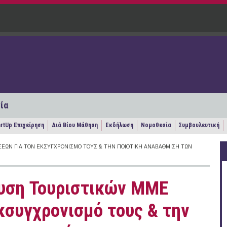
ία
artUp Επιχείρηση
Διά Βίου Μάθηση
Εκδήλωση
Νομοθεσία
Συμβουλευτική
ΣΕΩΝ ΓΙΑ ΤΟΝ ΕΚΣΥΓΧΡΟΝΙΣΜΌ ΤΟΥΣ & ΤΗΝ ΠΟΙΟΤΙΚΉ ΑΝΑΒΆΘΜΙΣΗ ΤΩΝ
χυση Τουριστικών ΜΜΕ
κσυγχρονισμό τους & την