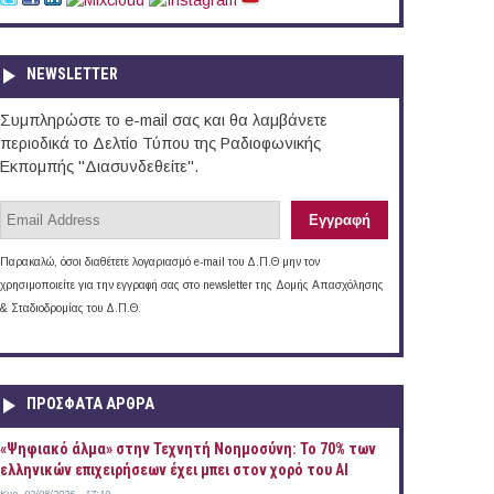
NEWSLETTER
Συμπληρώστε το e-mail σας και θα λαμβάνετε
περιοδικά το Δελτίο Τύπου της Ραδιοφωνικής
Εκπομπής "Διασυνδεθείτε".
Παρακαλώ, όσοι διαθέτετε λογαριασμό e-mail του Δ.Π.Θ μην τον
χρησιμοποιείτε για την εγγραφή σας στο newsletter της Δομής Απασχόλησης
& Σταδιοδρομίας του Δ.Π.Θ.
ΠΡOΣΦΑΤΑ AΡΘΡΑ
«Ψηφιακό άλμα» στην Τεχνητή Νοημοσύνη: Το 70% των
ελληνικών επιχειρήσεων έχει μπει στον χορό του AI