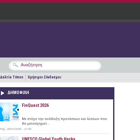
Δελτία Τύπου
Χρήσιμοι Σύνδεσμοι
ΔΗΜΟΦΙΛΗ
FinQuest 2026
Με στόχο την ανάδειξη προτάσεων και λύσεων που
θα μετασχηματ...
Πέμ, 30/07/2026 - 17:05
UNESCO Global Youth Hacka...