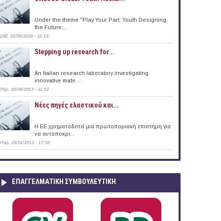
Under the theme "Play Your Part: Youth Designing
the Future...
Σάβ, 01/08/2026 - 11:13
Stepping up research for...
An Italian research laboratory investigating
innovative mate...
Πέμ, 20/06/2013 - 11:52
Νέες πηγές ελαστικού και...
Η ΕΕ χρηματοδοτεί μια πρωτοποριακή επιστήμη για
να ανταποκρι...
Παρ, 25/01/2013 - 17:50
ΕΠΑΓΓΕΛΜΑΤΙΚΉ ΣΥΜΒΟΥΛΕΥΤΙΚΉ