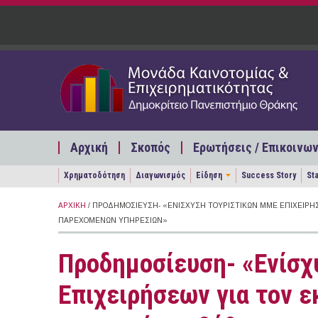
Παράκαμψη προς το κυρίως περιεχόμενο
Αρχική
Σκοπός
Ερωτήσεις / Επικοινων
Χρηματοδότηση
Διαγωνισμός
Είδηση
Success Story
St
ΑΡΧΙΚΉ
/ ΠΡΟΔΗΜΟΣΊΕΥΣΗ- «ΕΝΊΣΧΥΣΗ ΤΟΥΡΙΣΤΙΚΏΝ ΜΜΕ ΕΠΙΧΕΙΡΉ
ΠΑΡΕΧΌΜΕΝΩΝ ΥΠΗΡΕΣΙΏΝ»
Προδημοσίευση- «Ενίσ
Επιχειρήσεων για τον ε