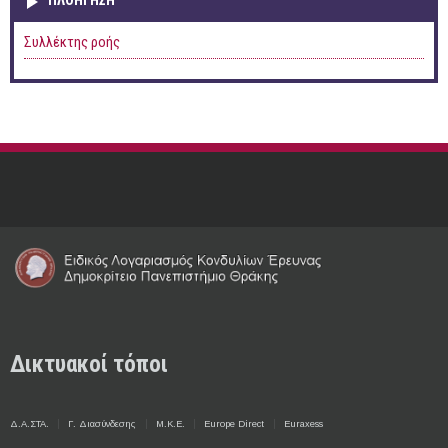
ΠΛΟΉΓΗΣΗ
Συλλέκτης ροής
Δικτυακοί τόποι
Δ.Α.ΣΤΑ.
Γ. Διασύνδεσης
Μ.Κ.Ε.
Europe Direct
Euraxess