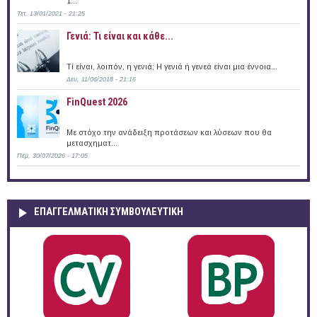
1...
Τετ, 13/01/2021 - 21:25
Γενιά: Τι είναι και κάθε...
Τί είναι, λοιπόν, η γενιά; Η γενιά ή γενεά είναι μια έννοια...
Δευ, 11/06/2018 - 21:16
FinQuest 2026
Με στόχο την ανάδειξη προτάσεων και λύσεων που θα
μετασχηματ...
Πέμ, 30/07/2026 - 17:05
ΕΠΑΓΓΕΛΜΑΤΙΚΉ ΣΥΜΒΟΥΛΕΥΤΙΚΉ