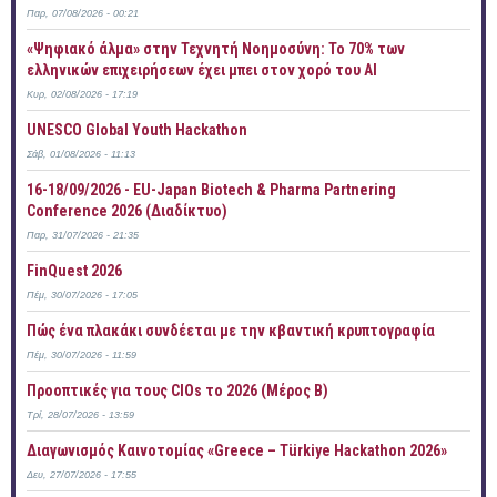
Παρ, 07/08/2026 - 00:21
«Ψηφιακό άλμα» στην Τεχνητή Νοημοσύνη: Το 70% των
ελληνικών επιχειρήσεων έχει μπει στον χορό του AI
Κυρ, 02/08/2026 - 17:19
UNESCO Global Youth Hackathon
Σάβ, 01/08/2026 - 11:13
16-18/09/2026 - EU-Japan Biotech & Pharma Partnering
Conference 2026 (Διαδίκτυο)
Παρ, 31/07/2026 - 21:35
FinQuest 2026
Πέμ, 30/07/2026 - 17:05
Πώς ένα πλακάκι συνδέεται με την κβαντική κρυπτογραφία
Πέμ, 30/07/2026 - 11:59
Προοπτικές για τους CIOs το 2026 (Μέρος Β)
Τρί, 28/07/2026 - 13:59
Διαγωνισμός Καινοτομίας «Greece – Türkiye Hackathon 2026»
Δευ, 27/07/2026 - 17:55