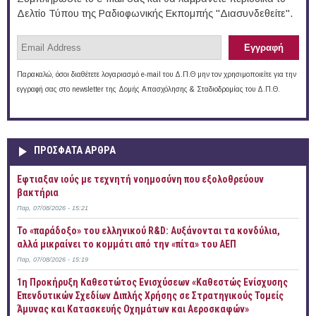
Δελτίο Τύπου της Ραδιοφωνικής Εκπομπής "Διασυνδεθείτε".
Παρακαλώ, όσοι διαθέτετε λογαριασμό e-mail του Δ.Π.Θ μην τον χρησιμοποιείτε για την
εγγραφή σας στο newsletter της Δομής Απασχόλησης & Σταδιοδρομίας του Δ.Π.Θ.
ΠΡOΣΦΑΤΑ AΡΘΡΑ
Έφτιαξαν ιούς με τεχνητή νοημοσύνη που εξολοθρεύουν
βακτήρια
Παρ, 07/08/2026 - 15:21
Το «παράδοξο» του ελληνικού R&D: Αυξάνονται τα κονδύλια,
αλλά μικραίνει το κομμάτι από την «πίτα» του ΑΕΠ
Παρ, 07/08/2026 - 15:19
1η Προκήρυξη Καθεστώτος Ενισχύσεων «Καθεστώς Ενίσχυσης
Επενδυτικών Σχεδίων Διπλής Χρήσης σε Στρατηγικούς Τομείς
Άμυνας και Κατασκευής Οχημάτων και Αεροσκαφών»