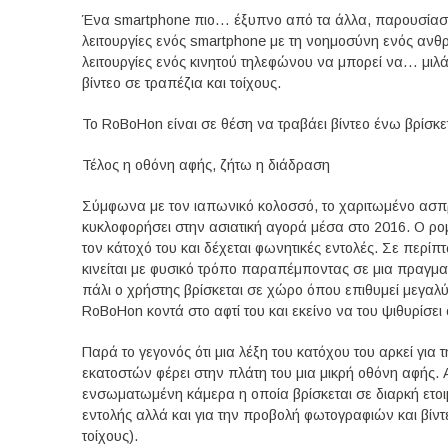
Ένα smartphone πιο… έξυπνο από τα άλλα, παρουσίασε
λειτουργίες ενός smartphone με τη νοημοσύνη ενός αν
λειτουργίες ενός κινητού τηλεφώνου να μπορεί να… μιλά
βίντεο σε τραπέζια και τοίχους.
To RoBoHon είναι σε θέση να τραβάει βίντεο ένω βρίσκετ
Τέλος η οθόνη αφής, ζήτω η διάδραση
Σύμφωνα με τον ιαπωνικό κολοσσό, το χαριτωμένο ασπρ
κυκλοφορήσει στην ασιατική αγορά μέσα στο 2016. Ο ρο
τον κάτοχό του και δέχεται φωνητικές εντολές. Σε περ
κινείται με φυσικό τρόπο παραπέμποντας σε μια πραγμ
πάλι ο χρήστης βρίσκεται σε χώρο όπου επιθυμεί μεγαλύ
RoBoHon κοντά στο αφτί του και εκείνο να του ψιθυρίσει ό,
Παρά το γεγονός ότι μια λέξη του κατόχου του αρκεί για 
εκατοστών φέρει στην πλάτη του μια μικρή οθόνη αφής. 
ενσωματωμένη κάμερα η οποία βρίσκεται σε διαρκή ετοι
εντολής αλλά και για την προβολή φωτογραφιών και βίντε
τοίχους).