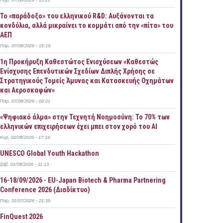
Παρ, 07/08/2026 - 15:21
Το «παράδοξο» του ελληνικού R&D: Αυξάνονται τα
κονδύλια, αλλά μικραίνει το κομμάτι από την «πίτα» του
ΑΕΠ
Παρ, 07/08/2026 - 15:19
1η Προκήρυξη Καθεστώτος Ενισχύσεων «Καθεστώς
Ενίσχυσης Επενδυτικών Σχεδίων Διπλής Χρήσης σε
Στρατηγικούς Τομείς Άμυνας και Κατασκευής Οχημάτων
και Αεροσκαφών»
Παρ, 07/08/2026 - 00:21
«Ψηφιακό άλμα» στην Τεχνητή Νοημοσύνη: Το 70% των
ελληνικών επιχειρήσεων έχει μπει στον χορό του AI
Κυρ, 02/08/2026 - 17:19
UNESCO Global Youth Hackathon
Σάβ, 01/08/2026 - 11:13
16-18/09/2026 - EU-Japan Biotech & Pharma Partnering
Conference 2026 (Διαδίκτυο)
Παρ, 31/07/2026 - 21:35
FinQuest 2026