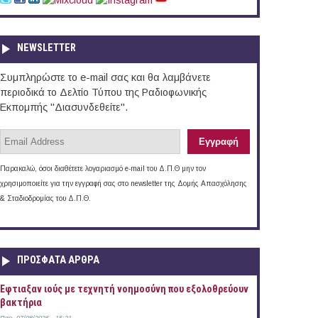
NEWSLETTER
Συμπληρώστε το e-mail σας και θα λαμβάνετε
περιοδικά το Δελτίο Τύπου της Ραδιοφωνικής
Εκπομπής "Διασυνδεθείτε".
Παρακαλώ, όσοι διαθέτετε λογαριασμό e-mail του Δ.Π.Θ μην τον
χρησιμοποιείτε για την εγγραφή σας στο newsletter της Δομής Απασχόλησης
& Σταδιοδρομίας του Δ.Π.Θ.
ΠΡOΣΦΑΤΑ AΡΘΡΑ
Έφτιαξαν ιούς με τεχνητή νοημοσύνη που εξολοθρεύουν
βακτήρια