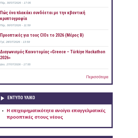
Πέμ, 30/07/2026 - 17:05
Πώς ένα πλακάκι συνδέεται με την κβαντική
κρυπτογραφία
Πέμ, 30/07/2026 - 11:59
Προοπτικές για τους CIOs το 2026 (Μέρος Β)
Τρί, 28/07/2026 - 13:59
Διαγωνισμός Καινοτομίας «Greece – Türkiye Hackathon
2026»
Δευ, 27/07/2026 - 17:55
Περισσότερα
ΕΝΤΥΠΟ ΥΛΙΚΟ
Η επιχειρηματικότητα ανοίγει επαγγελματικές
προοπτικές στους νέους