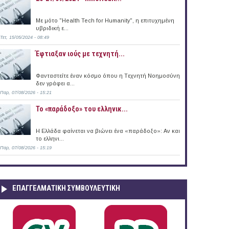
Με μότο "Health Tech for Humanity", η επιτυχημένη
υβριδική ε...
Τετ, 15/05/2024 - 08:49
Έφτιαξαν ιούς με τεχνητή...
Φανταστείτε έναν κόσμο όπου η Tεχνητή Nοημοσύνη
δεν γράφει α...
Παρ, 07/08/2026 - 15:21
Το «παράδοξο» του ελληνικ...
Η Ελλάδα φαίνεται να βιώνει ένα «παράδοξο»: Αν και
το ελληνι...
Παρ, 07/08/2026 - 15:19
ΕΠΑΓΓΕΛΜΑΤΙΚΉ ΣΥΜΒΟΥΛΕΥΤΙΚΉ