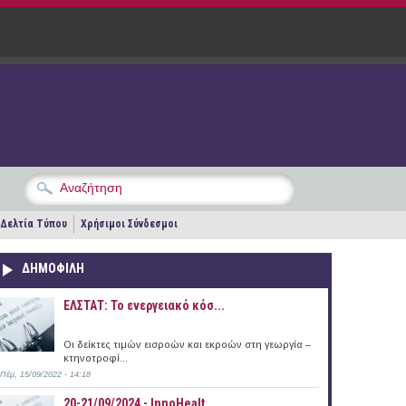
Δελτία Τύπου
Χρήσιμοι Σύνδεσμοι
ΔΗΜΟΦΙΛΗ
ΕΛΣΤΑΤ: Το ενεργειακό κόσ...
Οι δείκτες τιμών εισροών και εκροών στη γεωργία –
κτηνοτροφί...
Πέμ, 15/09/2022 - 14:18
20-21/09/2024 - InnoHealt...