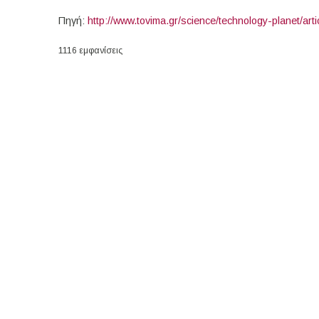
Πηγή:
http://www.tovima.gr/science/technology-planet/art
1116 εμφανίσεις