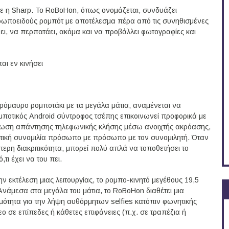
 η Sharp. Το RoBoHon, όπως ονομάζεται, συνδυάζει
θρωποειδούς ρομπότ με αποτέλεσμα πέρα από τις συνηθισμένες
ει, να περπατάει, ακόμα και να προβάλλει φωτογραφίες και
αι εν κινήσει
όμαυρο ρομποτάκι με τα μεγάλα μάτια, αναμένεται να
μποτικός Android σύντροφος τσέπης επικοινωνεί προφορικά με
ίπτωση απάντησης τηλεφωνικής κλήσης μέσω ανοιχτής ακρόασης,
ατική συνομιλία πρόσωπο με πρόσωπο με τον συνομιλητή. Όταν
τερη διακριτικότητα, μπορεί πολύ απλά να τοποθετήσει το
τι έχει να του πει.
την εκτέλεση μιας λειτουργίας, το ρομπο-κινητό μεγέθους 19,5
Ανάμεσα στα μεγάλα του μάτια, το RoBoHon διαθέτει μια
μότητα για την λήψη αυθόρμητων selfies κατόπιν φωνητικής
ο σε επίπεδες ή κάθετες επιφάνειες (π.χ. σε τραπέζια ή