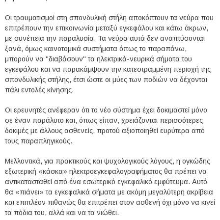
Οι τραυματισμοί στη σπονδυλική στήλη αποκόπτουν τα νεύρα που
επιτρέπουν την επικοινωνία μεταξύ εγκεφάλου και κάτω άκρων,
με συνέπεια την παραλυσία. Τα νεύρα αυτά δεν αναπτύσονται
ξανά, όμως καινοτομικά συστήματα όπως το παραπάνω,
μπορούν να "διαβάσουν" τα ηλεκτρικά-νευρικά σήματα του
εγκεφάλου και να παρακάμψουν την κατεστραμμένη περιοχή της
σπονδυλικής στήλης, έτσι ώστε οι μύες των ποδιών να δέχονται
πάλι εντολές κίνησης.
Οι ερευνητές ανέφεραν ότι το νέο σύστημα έχει δοκιμαστεί μόνο
σε έναν παράλυτο και, όπως είπαν, χρειάζονται περισσότερες
δοκιμές με άλλους ασθενείς, προτού αξιοποιηθεί ευρύτερα από
τους παραπληγικούς.
Μελλοντικά, για πρακτικούς και ψυχολογικούς λόγους, η ογκώδης
εξωτερική «κάσκα» ηλεκτροεγκεφαλογραφήματος θα πρέπει να
αντικατασταθεί από ένα εσωτερικό εγκεφαλικό εμφύτευμα. Αυτό
θα «πιάνει» τα εγκεφαλικά σήματα με ακόμη μεγαλύτερη ακρίβεια
και επιπλέον πιθανώς θα επιτρέπει στον ασθενή όχι μόνο να κινεί
τα πόδια του, αλλά και να τα νιώθει.