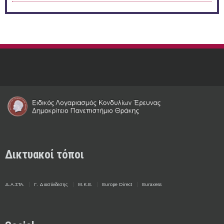
Δικτυακοί τόποι
Δ.Α.ΣΤΑ.
Γ. Διασύνδεσης
Μ.Κ.Ε.
Europe Direct
Euraxess