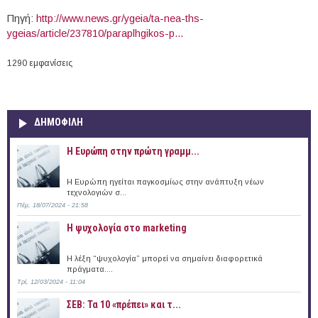
Πηγή:
http://www.news.gr/ygeia/ta-nea-ths-
ygeias/article/237810/paraplhgikos-p...
1290 εμφανίσεις
ΔΗΜΟΦΙΛΗ
Η Ευρώπη στην πρώτη γραμμ...
Η Ευρώπη ηγείται παγκοσμίως στην ανάπτυξη νέων
τεχνολογιών σ...
Πέμ, 18/07/2024 - 21:58
Η ψυχολογία στο marketing
Η λέξη “ψυχολογία” μπορεί να σημαίνει διαφορετικά
πράγματα....
Τρί, 12/03/2024 - 11:04
ΣΕΒ: Τα 10 «πρέπει» και τ...