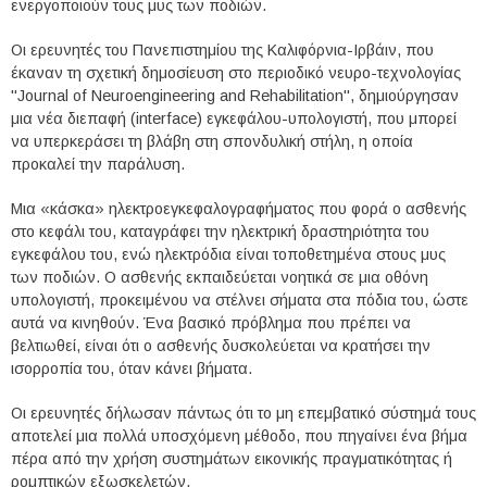
ενεργοποιούν τους μυς των ποδιών.
Οι ερευνητές του Πανεπιστημίου της Καλιφόρνια-Ιρβάιν, που
έκαναν τη σχετική δημοσίευση στο περιοδικό νευρο-τεχνολογίας
"Journal of Neuroengineering and Rehabilitation", δημιούργησαν
μια νέα διεπαφή (interface) εγκεφάλου-υπολογιστή, που μπορεί
να υπερκεράσει τη βλάβη στη σπονδυλική στήλη, η οποία
προκαλεί την παράλυση.
Μια «κάσκα» ηλεκτροεγκεφαλογραφήματος που φορά ο ασθενής
στο κεφάλι του, καταγράφει την ηλεκτρική δραστηριότητα του
εγκεφάλου του, ενώ ηλεκτρόδια είναι τοποθετημένα στους μυς
των ποδιών. Ο ασθενής εκπαιδεύεται νοητικά σε μια οθόνη
υπολογιστή, προκειμένου να στέλνει σήματα στα πόδια του, ώστε
αυτά να κινηθούν. Ένα βασικό πρόβλημα που πρέπει να
βελτιωθεί, είναι ότι ο ασθενής δυσκολεύεται να κρατήσει την
ισορροπία του, όταν κάνει βήματα.
Οι ερευνητές δήλωσαν πάντως ότι το μη επεμβατικό σύστημά τους
αποτελεί μια πολλά υποσχόμενη μέθοδο, που πηγαίνει ένα βήμα
πέρα από την χρήση συστημάτων εικονικής πραγματικότητας ή
ρομπτικών εξωσκελετών.