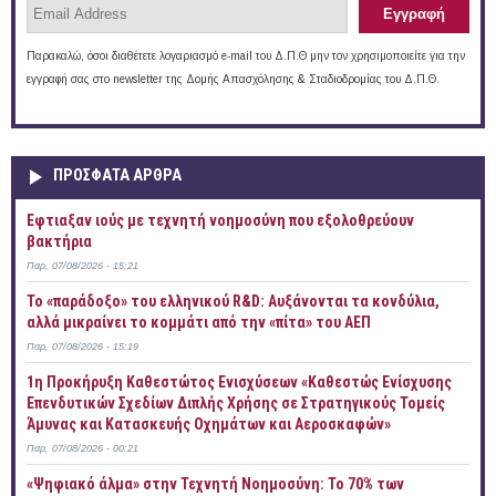
Παρακαλώ, όσοι διαθέτετε λογαριασμό e-mail του Δ.Π.Θ μην τον χρησιμοποιείτε για την
εγγραφή σας στο newsletter της Δομής Απασχόλησης & Σταδιοδρομίας του Δ.Π.Θ.
ΠΡOΣΦΑΤΑ AΡΘΡΑ
Έφτιαξαν ιούς με τεχνητή νοημοσύνη που εξολοθρεύουν
βακτήρια
Παρ, 07/08/2026 - 15:21
Το «παράδοξο» του ελληνικού R&D: Αυξάνονται τα κονδύλια,
αλλά μικραίνει το κομμάτι από την «πίτα» του ΑΕΠ
Παρ, 07/08/2026 - 15:19
1η Προκήρυξη Καθεστώτος Ενισχύσεων «Καθεστώς Ενίσχυσης
Επενδυτικών Σχεδίων Διπλής Χρήσης σε Στρατηγικούς Τομείς
Άμυνας και Κατασκευής Οχημάτων και Αεροσκαφών»
Παρ, 07/08/2026 - 00:21
«Ψηφιακό άλμα» στην Τεχνητή Νοημοσύνη: Το 70% των