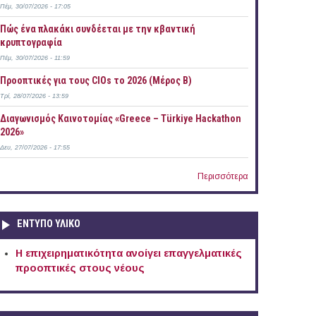
Πέμ, 30/07/2026 - 17:05
Πώς ένα πλακάκι συνδέεται με την κβαντική
κρυπτογραφία
Πέμ, 30/07/2026 - 11:59
Προοπτικές για τους CIOs το 2026 (Μέρος Β)
Τρί, 28/07/2026 - 13:59
Διαγωνισμός Καινοτομίας «Greece – Türkiye Hackathon
2026»
Δευ, 27/07/2026 - 17:55
Περισσότερα
ΕΝΤΥΠΟ ΥΛΙΚΟ
Η επιχειρηματικότητα ανοίγει επαγγελματικές
προοπτικές στους νέους