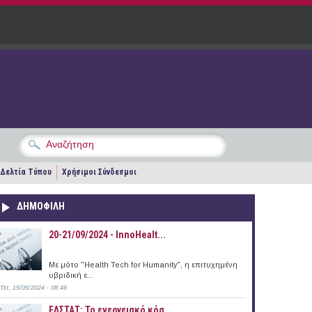
Δελτία Τύπου
Χρήσιμοι Σύνδεσμοι
ΔΗΜΟΦΙΛΗ
20-21/09/2024 - InnoHealt...
Με μότο "Health Tech for Humanity", η επιτυχημένη
υβριδική ε...
Τετ, 15/05/2024 - 08:49
ΕΛΣΤΑΤ: Το ενεργειακό κόσ...