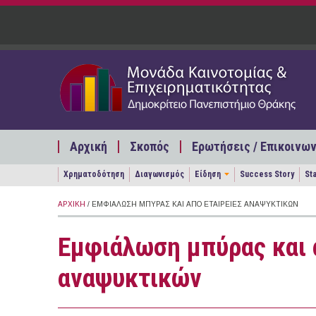
Παράκαμψη προς το κυρίως περιεχόμενο
Αρχική
Σκοπός
Ερωτήσεις / Επικοινων
Χρηματοδότηση
Διαγωνισμός
Είδηση
Success Story
St
ΑΡΧΙΚΉ
/ ΕΜΦΙΆΛΩΣΗ ΜΠΎΡΑΣ ΚΑΙ ΑΠΌ ΕΤΑΙΡΕΊΕΣ ΑΝΑΨΥΚΤΙΚΏΝ
Εμφιάλωση μπύρας και 
αναψυκτικών