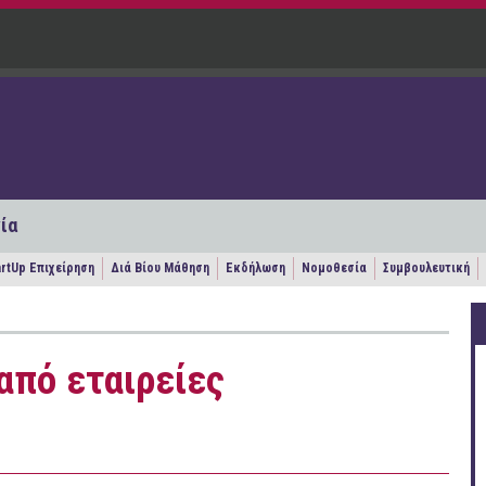
ία
artUp Επιχείρηση
Διά Βίου Μάθηση
Εκδήλωση
Νομοθεσία
Συμβουλευτική
από εταιρείες