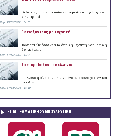
Οι δείκτες τιμών εισροών και εκροών στη γεωργία –
κτηνοτροφί...
Πέμ, 15/09/2022 - 14:18
Έφτιαξαν ιούς με τεχνητή...
Φανταστείτε έναν κόσμο όπου η Tεχνητή Nοημοσύνη
δεν γράφει α...
Παρ, 07/08/2026 - 15:21
Το «παράδοξο» του ελληνικ...
Η Ελλάδα φαίνεται να βιώνει ένα «παράδοξο»: Αν και
το ελληνι...
Παρ, 07/08/2026 - 15:19
ΕΠΑΓΓΕΛΜΑΤΙΚΉ ΣΥΜΒΟΥΛΕΥΤΙΚΉ