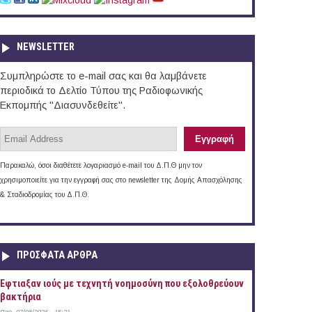
NEWSLETTER
Συμπληρώστε το e-mail σας και θα λαμβάνετε
περιοδικά το Δελτίο Τύπου της Ραδιοφωνικής
Εκπομπής "Διασυνδεθείτε".
Παρακαλώ, όσοι διαθέτετε λογαριασμό e-mail του Δ.Π.Θ μην τον
χρησιμοποιείτε για την εγγραφή σας στο newsletter της Δομής Απασχόλησης
& Σταδιοδρομίας του Δ.Π.Θ.
ΠΡOΣΦΑΤΑ AΡΘΡΑ
Έφτιαξαν ιούς με τεχνητή νοημοσύνη που εξολοθρεύουν
βακτήρια