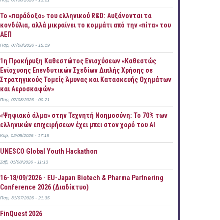
Παρ, 07/08/2026 - 15:21
Το «παράδοξο» του ελληνικού R&D: Αυξάνονται τα
κονδύλια, αλλά μικραίνει το κομμάτι από την «πίτα» του
ΑΕΠ
Παρ, 07/08/2026 - 15:19
1η Προκήρυξη Καθεστώτος Ενισχύσεων «Καθεστώς
Ενίσχυσης Επενδυτικών Σχεδίων Διπλής Χρήσης σε
Στρατηγικούς Τομείς Άμυνας και Κατασκευής Οχημάτων
και Αεροσκαφών»
Παρ, 07/08/2026 - 00:21
«Ψηφιακό άλμα» στην Τεχνητή Νοημοσύνη: Το 70% των
ελληνικών επιχειρήσεων έχει μπει στον χορό του AI
Κυρ, 02/08/2026 - 17:19
UNESCO Global Youth Hackathon
Σάβ, 01/08/2026 - 11:13
16-18/09/2026 - EU-Japan Biotech & Pharma Partnering
Conference 2026 (Διαδίκτυο)
Παρ, 31/07/2026 - 21:35
FinQuest 2026