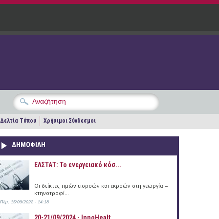
Δελτία Τύπου
Χρήσιμοι Σύνδεσμοι
ΔΗΜΟΦΙΛΗ
ΕΛΣΤΑΤ: Το ενεργειακό κόσ...
Οι δείκτες τιμών εισροών και εκροών στη γεωργία –
κτηνοτροφί...
Πέμ, 15/09/2022 - 14:18
20-21/09/2024 - InnoHealt...