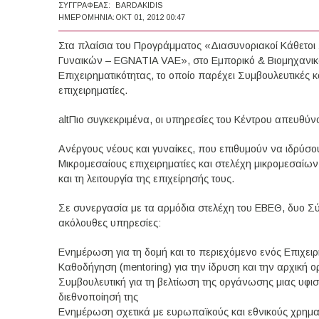
ΣΥΓΓΡΑΦΈΑΣ:
BARDAKIDIS
ΗΜΕΡΟΜΗΝΊΑ:
ΟΚΤ 01, 2012 00:47
Στα πλαίσια του Προγράμματος «Διασυνοριακοί Κάθετοι 
Γυναικών – EGNATIA VAE», στο Εμπορικό & Βιομηχανικό
Επιχειρηματικότητας, το οποίο παρέχει Συμβουλευτικές κ
επιχειρηματίες.
altΠιο συγκεκριμένα, οι υπηρεσίες του Κέντρου απευθύνο
Ανέργους νέους και γυναίκες, που επιθυμούν να ιδρύσου
Μικρομεσαίους επιχειρηματίες και στελέχη μικρομεσαί
και τη λειτουργία της επιχείρησής τους.
Σε συνεργασία με τα αρμόδια στελέχη του ΕΒΕΘ, δυο Σ
ακόλουθες υπηρεσίες:
Ενημέρωση για τη δομή και το περιεχόμενο ενός Επιχειρ
Καθοδήγηση (mentoring) για την ίδρυση και την αρχική 
Συμβουλευτική για τη βελτίωση της οργάνωσης μιας υφισ
διεθνοποίησή της
Ενημέρωση σχετικά με ευρωπαϊκούς και εθνικούς χρημ