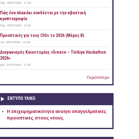
Πέμ, 30/07/2026 - 17:05
Πώς ένα πλακάκι συνδέεται με την κβαντική
κρυπτογραφία
Πέμ, 30/07/2026 - 11:59
Προοπτικές για τους CIOs το 2026 (Μέρος Β)
Τρί, 28/07/2026 - 13:59
Διαγωνισμός Καινοτομίας «Greece – Türkiye Hackathon
2026»
Δευ, 27/07/2026 - 17:55
Περισσότερα
ΕΝΤΥΠΟ ΥΛΙΚΟ
Η επιχειρηματικότητα ανοίγει επαγγελματικές
προοπτικές στους νέους