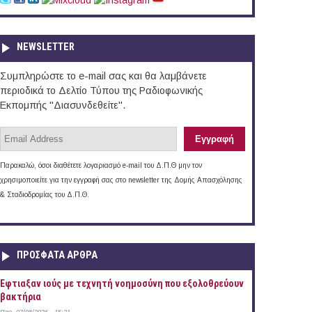
NEWSLETTER
Συμπληρώστε το e-mail σας και θα λαμβάνετε
περιοδικά το Δελτίο Τύπου της Ραδιοφωνικής
Εκπομπής "Διασυνδεθείτε".
Παρακαλώ, όσοι διαθέτετε λογαριασμό e-mail του Δ.Π.Θ μην τον
χρησιμοποιείτε για την εγγραφή σας στο newsletter της Δομής Απασχόλησης
& Σταδιοδρομίας του Δ.Π.Θ.
ΠΡOΣΦΑΤΑ AΡΘΡΑ
Έφτιαξαν ιούς με τεχνητή νοημοσύνη που εξολοθρεύουν
βακτήρια