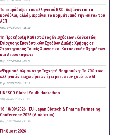
Παρ, 07/08/2026 - 15:21
Το «παράδοξο» του ελληνικού R&D: Αυξάνονται τα
κονδύλια, αλλά μικραίνει το κομμάτι από την «πίτα» του
ΑΕΠ
Παρ, 07/08/2026 - 15:19
1η Προκήρυξη Καθεστώτος Ενισχύσεων «Καθεστώς
Ενίσχυσης Επενδυτικών Σχεδίων Διπλής Χρήσης σε
Στρατηγικούς Τομείς Άμυνας και Κατασκευής Οχημάτων
και Αεροσκαφών»
Παρ, 07/08/2026 - 00:21
«Ψηφιακό άλμα» στην Τεχνητή Νοημοσύνη: Το 70% των
ελληνικών επιχειρήσεων έχει μπει στον χορό του AI
Κυρ, 02/08/2026 - 17:19
UNESCO Global Youth Hackathon
Σάβ, 01/08/2026 - 11:13
16-18/09/2026 - EU-Japan Biotech & Pharma Partnering
Conference 2026 (Διαδίκτυο)
Παρ, 31/07/2026 - 21:35
FinQuest 2026