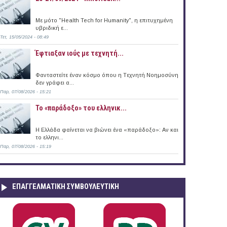
Με μότο "Health Tech for Humanity", η επιτυχημένη
υβριδική ε...
Τετ, 15/05/2024 - 08:49
Έφτιαξαν ιούς με τεχνητή...
Φανταστείτε έναν κόσμο όπου η Tεχνητή Nοημοσύνη
δεν γράφει α...
Παρ, 07/08/2026 - 15:21
Το «παράδοξο» του ελληνικ...
Η Ελλάδα φαίνεται να βιώνει ένα «παράδοξο»: Αν και
το ελληνι...
Παρ, 07/08/2026 - 15:19
ΕΠΑΓΓΕΛΜΑΤΙΚΉ ΣΥΜΒΟΥΛΕΥΤΙΚΉ