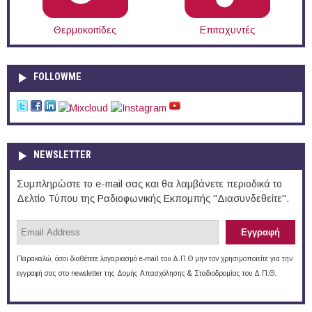
Θερμοκοιτίδες
Επιταχυντές
FOLLOWME
NEWSLETTER
Συμπληρώστε το e-mail σας και θα λαμβάνετε περιοδικά το
Δελτίο Τύπου της Ραδιοφωνικής Εκπομπής "Διασυνδεθείτε".
Παρακαλώ, όσοι διαθέτετε λογαριασμό e-mail του Δ.Π.Θ μην τον χρησιμοποιείτε για την
εγγραφή σας στο newsletter της Δομής Απασχόλησης & Σταδιοδρομίας του Δ.Π.Θ.