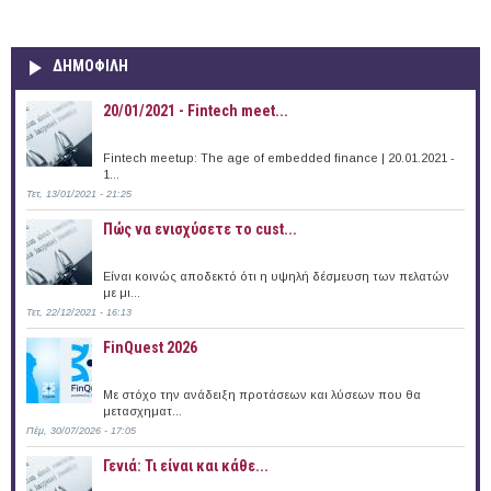
ΔΗΜΟΦΙΛΗ
20/01/2021 - Fintech meet...
Fintech meetup: The age of embedded finance | 20.01.2021 -
1...
Τετ, 13/01/2021 - 21:25
Πώς να ενισχύσετε το cust...
Είναι κοινώς αποδεκτό ότι η υψηλή δέσμευση των πελατών
με μι...
Τετ, 22/12/2021 - 16:13
FinQuest 2026
Με στόχο την ανάδειξη προτάσεων και λύσεων που θα
μετασχηματ...
Πέμ, 30/07/2026 - 17:05
Γενιά: Τι είναι και κάθε...