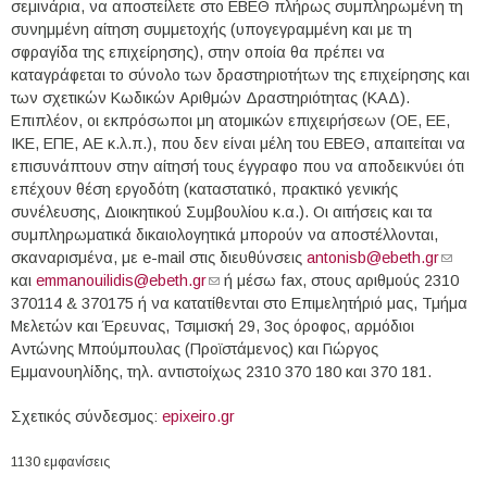
σεμινάρια, να αποστείλετε στο ΕΒΕΘ πλήρως συμπληρωμένη τη
συνημμένη αίτηση συμμετοχής (υπογεγραμμένη και με τη
σφραγίδα της επιχείρησης), στην οποία θα πρέπει να
καταγράφεται το σύνολο των δραστηριοτήτων της επιχείρησης και
των σχετικών Κωδικών Αριθμών Δραστηριότητας (ΚΑΔ).
Επιπλέον, οι εκπρόσωποι μη ατομικών επιχειρήσεων (ΟΕ, ΕΕ,
ΙΚΕ, ΕΠΕ, ΑΕ κ.λ.π.), που δεν είναι μέλη του ΕΒΕΘ, απαιτείται να
επισυνάπτουν στην αίτησή τους έγγραφο που να αποδεικνύει ότι
επέχουν θέση εργοδότη (καταστατικό, πρακτικό γενικής
συνέλευσης, Διοικητικού Συμβουλίου κ.α.). Οι αιτήσεις και τα
συμπληρωματικά δικαιολογητικά μπορούν να αποστέλλονται,
σκαναρισμένα, με e-mail στις διευθύνσεις
antonisb@ebeth.gr
(link
και
emmanouilidis@ebeth.gr
(link sends e-mail)
ή μέσω fax, στους αριθμούς 2310
sends
370114 & 370175 ή να κατατίθενται στο Επιμελητήριό μας, Τμήμα
e-mail)
Μελετών και Έρευνας, Τσιμισκή 29, 3ος όροφος, αρμόδιοι
Αντώνης Μπούμπουλας (Προϊστάμενος) και Γιώργος
Εμμανουηλίδης, τηλ. αντιστοίχως 2310 370 180 και 370 181.
Σχετικός σύνδεσμος:
epixeiro.gr
1130 εμφανίσεις