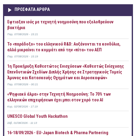
ΠΡOΣΦΑΤΑ AΡΘΡΑ
Έφτιαξαν ιούς με τεχνητή νοημοσύνη που εξολοθρεύουν
βακτήρια
Παρ, 07/08/2026 - 15:21
Το «παράδοξο» του ελληνικού R&D: Αυξάνονται τα κονδύλια,
αλλά μικραίνει το κομμάτι από την «πίτα» του ΑΕΠ
Παρ, 07/08/2026 - 15:19
1η Προκήρυξη Καθεστώτος Ενισχύσεων «Καθεστώς Ενίσχυσης
Επενδυτικών Σχεδίων Διπλής Χρήσης σε Στρατηγικούς Τομείς
Άμυνας και Κατασκευής Οχημάτων και Αεροσκαφών»
Παρ, 07/08/2026 - 00:21
«Ψηφιακό άλμα» στην Τεχνητή Νοημοσύνη: Το 70% των
ελληνικών επιχειρήσεων έχει μπει στον χορό του AI
Κυρ, 02/08/2026 - 17:19
UNESCO Global Youth Hackathon
Σάβ, 01/08/2026 - 11:13
16-18/09/2026 - EU-Japan Biotech & Pharma Partnering