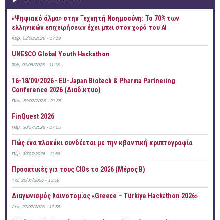
«Ψηφιακό άλμα» στην Τεχνητή Νοημοσύνη: Το 70% των
ελληνικών επιχειρήσεων έχει μπει στον χορό του AI
Κυρ, 02/08/2026 - 17:19
UNESCO Global Youth Hackathon
Σάβ, 01/08/2026 - 11:13
16-18/09/2026 - EU-Japan Biotech & Pharma Partnering
Conference 2026 (Διαδίκτυο)
Παρ, 31/07/2026 - 21:35
FinQuest 2026
Πέμ, 30/07/2026 - 17:05
Πώς ένα πλακάκι συνδέεται με την κβαντική κρυπτογραφία
Πέμ, 30/07/2026 - 11:59
Προοπτικές για τους CIOs το 2026 (Μέρος Β)
Τρί, 28/07/2026 - 13:59
Διαγωνισμός Καινοτομίας «Greece – Türkiye Hackathon 2026»
Δευ, 27/07/2026 - 17:55