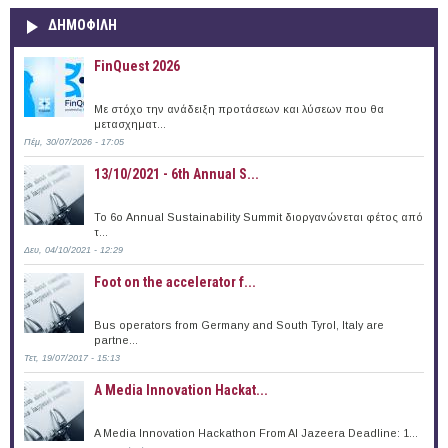
ΔΗΜΟΦΙΛΗ
FinQuest 2026
Με στόχο την ανάδειξη προτάσεων και λύσεων που θα
μετασχηματ...
Πέμ, 30/07/2026 - 17:05
13/10/2021 - 6th Annual S...
To 6ο Annual Sustainability Summit διοργανώνεται φέτος από
τ...
Δευ, 04/10/2021 - 12:29
Foot on the accelerator f...
Bus operators from Germany and South Tyrol, Italy are
partne...
Τετ, 19/07/2017 - 15:13
A Media Innovation Hackat...
A Media Innovation Hackathon From Al Jazeera Deadline: 1...