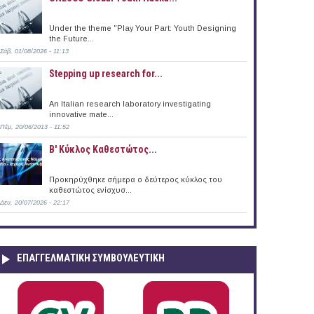
Under the theme "Play Your Part: Youth Designing
the Future...
Σάβ, 01/08/2026 - 11:13
Stepping up research for...
An Italian research laboratory investigating
innovative mate...
Πέμ, 20/06/2013 - 11:52
B' Κύκλος Καθεστώτος...
Προκηρύχθηκε σήμερα ο δεύτερος κύκλος του
καθεστώτος ενίσχυσ...
Δευ, 20/07/2026 - 22:17
ΕΠΑΓΓΕΛΜΑΤΙΚΉ ΣΥΜΒΟΥΛΕΥΤΙΚΉ