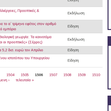
Είδηση
λλιέργειες, Προοπτικές &
Εκδήλωση
 το α΄ τρίμηνο εφέτος στον αριθμό
Είδηση
ό εμπόριο
Βιολογική γεωργία: Τα καινοτόμα
Εκδήλωση
και οι προοπτικές» (Σέρρες)
5,2 δισ. ευρώ τον Απρίλιο
Είδηση
ένου ιστοτόπου του Υπουργείου
Είδηση
3
1504
1505
1506
1507
1508
1509
1510
μενη ›
τελευταία »