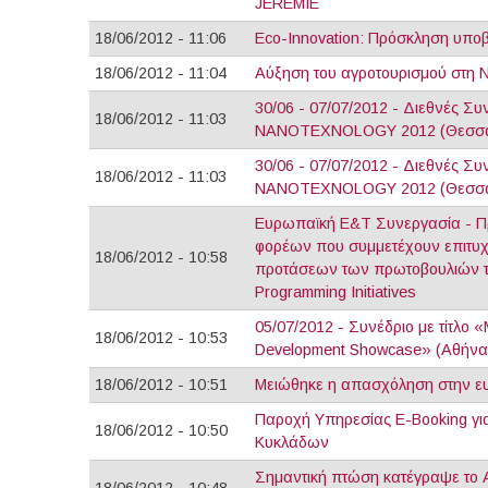
JEREMIE
18/06/2012 - 11:06
Eco-Innovation: Πρόσκληση υπ
18/06/2012 - 11:04
Αύξηση του αγροτουρισμού στη 
30/06 - 07/07/2012 - Διεθνές Συ
18/06/2012 - 11:03
NANOTEXNOLOGY 2012 (Θεσσα
30/06 - 07/07/2012 - Διεθνές Συ
18/06/2012 - 11:03
NANOTEXNOLOGY 2012 (Θεσσα
Ευρωπαϊκή Ε&Τ Συνεργασία - Π
φορέων που συμμετέχουν επιτυχ
18/06/2012 - 10:58
προτάσεων των πρωτοβουλιών το
Programming Initiatives
05/07/2012 - Συνέδριο με τίτλο «
18/06/2012 - 10:53
Development Showcase» (Αθήνα
18/06/2012 - 10:51
Μειώθηκε η απασχόληση στην 
Παροχή Υπηρεσίας E-Booking για
18/06/2012 - 10:50
Κυκλάδων
Σημαντική πτώση κατέγραψε το Α'