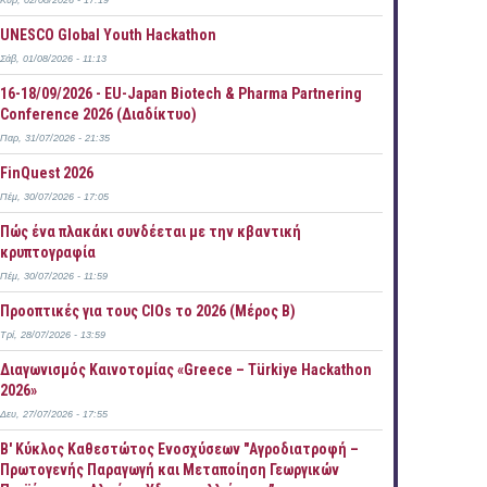
Κυρ, 02/08/2026 - 17:19
UNESCO Global Youth Hackathon
Σάβ, 01/08/2026 - 11:13
16-18/09/2026 - EU-Japan Biotech & Pharma Partnering
Conference 2026 (Διαδίκτυο)
Παρ, 31/07/2026 - 21:35
FinQuest 2026
Πέμ, 30/07/2026 - 17:05
Πώς ένα πλακάκι συνδέεται με την κβαντική
κρυπτογραφία
Πέμ, 30/07/2026 - 11:59
Προοπτικές για τους CIOs το 2026 (Μέρος Β)
Τρί, 28/07/2026 - 13:59
Διαγωνισμός Καινοτομίας «Greece – Türkiye Hackathon
2026»
Δευ, 27/07/2026 - 17:55
B' Κύκλος Καθεστώτος Ενοσχύσεων "Αγροδιατροφή –
Πρωτογενής Παραγωγή και Μεταποίηση Γεωργικών