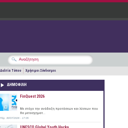
Δελτία Τύπου
Χρήσιμοι Σύνδεσμοι
ΔΗΜΟΦΙΛΗ
FinQuest 2026
Με στόχο την ανάδειξη προτάσεων και λύσεων που
θα μετασχηματ...
Πέμ, 30/07/2026 - 17:05
UNESCO Global Youth Hacka...