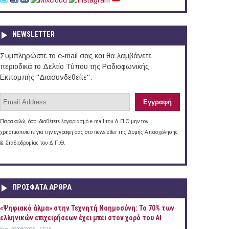
NEWSLETTER
Συμπληρώστε το e-mail σας και θα λαμβάνετε
περιοδικά το Δελτίο Τύπου της Ραδιοφωνικής
Εκπομπής "Διασυνδεθείτε".
Παρακαλώ, όσοι διαθέτετε λογαριασμό e-mail του Δ.Π.Θ μην τον
χρησιμοποιείτε για την εγγραφή σας στο newsletter της Δομής Απασχόλησης
& Σταδιοδρομίας του Δ.Π.Θ.
ΠΡOΣΦΑΤΑ AΡΘΡΑ
«Ψηφιακό άλμα» στην Τεχνητή Νοημοσύνη: Το 70% των
ελληνικών επιχειρήσεων έχει μπει στον χορό του AI