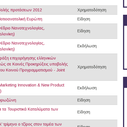
οβολής προτάσεων 2012
Χρηματοδότηση
Νοτιοανατολική Ευρώπη
Είδηση
νέδριο Νανοτεχνολογίας,
Είδηση
λονίκη)
νέδριο Νανοτεχνολογίας,
Εκδήλωση
λονίκη)
ράξη επιχορήγησης ελληνικών
ώς σε Κοινές Προκηρύξεις υποβολής
Χρηματοδότηση
υ Κοινού Προγραμματισμού - Joint
Marketing Innovation & New Product
Εκδήλωση
)
ευρωζώνη
Είδηση
 τα Τουριστικά Καταλύματα των
Είδηση
 τρίμηνο ο τζίρος στον τομέα των